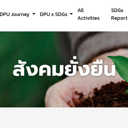
All
SDGs
DPU Journey
DPU x SDGs
Activities
Report