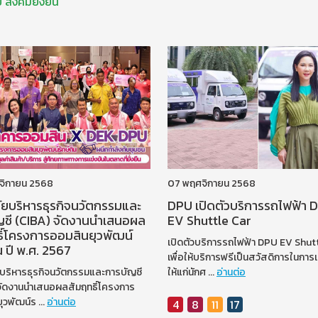
ย
สังคมยั่งยืน
จิกายน 2568
07 พฤศจิกายน 2568
ัยบริหารธุรกิจนวัตกรรมและ
DPU เปิดตัวบริการรถไฟฟ้า 
ญชี (CIBA) จัดงานนำเสนอผล
EV Shuttle Car
ิ์โครงการออมสินยุวพัฒน์
เปิดตัวบริการรถไฟฟ้า DPU EV Shut
่น ปี พ.ศ. 2567
เพื่อให้บริการฟรีเป็นสวัสดิการในการ
ยบริหารธุรกิจนวัตกรรมและการบัญชี
ให้แก่นักศ
...
อ่านต่อ
จัดงานนำเสนอผลสัมฤทธิ์โครงการ
ุวพัฒน์ร
...
อ่านต่อ
4
8
11
17