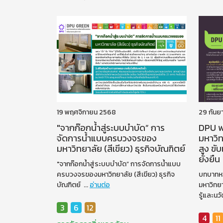
19 พฤศจิกายน 2568
29 กันย
"จากก๊อกน้ำสู่ระบบบำบัด” การ
DPU พล
จัดการน้ำแบบครบวงจรของ
มหาวิท
มหาวิทยาลัย (สีเขียว) ธุรกิจบัณฑิตย์
สูง ขั
ยั่งยืน
"จากก๊อกน้ำสู่ระบบบำบัด” การจัดการน้ำแบบ
ครบวงจรของมหาวิทยาลัย (สีเขียว) ธุรกิจ
บทบาทหน
บัณฑิตย์
...
อ่านต่อ
มหาวิทย
รู้และนว
3
6
12
4
11