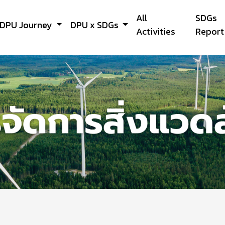
All
SDGs
DPU Journey
DPU x SDGs
Activities
Report