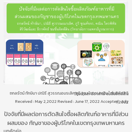
ถกลรัตน์ ทักษิมา ปณิรี สุวรรณอมรเลิศ กูริ ชุณห์ขจร' คณิน ไตรพิพิธสิริวัฒน์ และ ธีราพัทธ์ ชมชื่นจิตต์สิน
Received : May 2,2022 Revised : June 17, 2022 Accepted : July 7,2022
ปัจจัยที่มีผลต่อการตัดสินใจซื้อผลิตภัณฑ์อาหารที่มีส่วน
ผสมของ กัญชาของผู้บริโภคในเขตกรุงเทพมหานคร
บทคัดย่อ