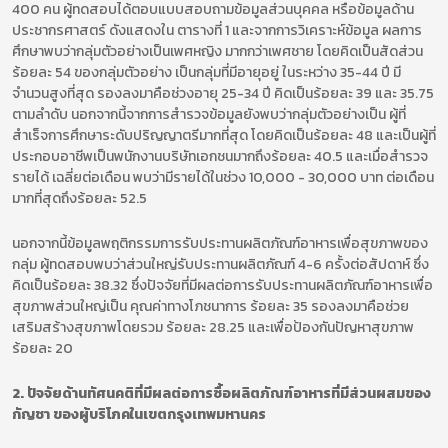
400 คน ผู้ทดสอบได้ตอบแบบสอบถามข้อมูลส่วนบุคคล หรือข้อมูลด้าน
ประชากรศาสตร์ ดังแสดงใน ตารางที่ 1 และจากการวิเคราะห์ข้อมูล ผลการ
ศึกษาพบว่ากลุ่มตัวอย่างเป็นเพศหญิง มากกว่าเพศชาย โดยคิดเป็นสัดส่วน
ร้อยละ 54 ของกลุ่มตัวอย่าง เป็นกลุ่มที่มีอายุอยู่ ในระหว่าง 35-44 ปี มี
จำนวนสูงที่สุด รองลงมาคือช่วงอายุ 25-34 ปี คิดเป็นร้อยละ 39 และ 35.75
ตามลำดับ นอกจากนี้จากการสำรวจข้อมูลยังพบว่ากลุ่มตัวอย่างเป็น ผู้ที่
สำเร็จการศึกษาระดับปริญญาตรีมากที่สุด โดยคิดเป็นร้อยละ 48 และเป็นผู้ที่
ประกอบอาชีพเป็นพนักงานบริษัทเอกชนมากถึงร้อยละ 40.5 และเมื่อสำรวจ
รายได้ เฉลี่ยต่อเดือน พบว่ามีรายได้ในช่วง 10,000 - 30,000 บาท ต่อเดือน
มากที่สุดถึงร้อยละ 52.5
นอกจากนี้ข้อมูลพฤติกรรมการรับประทานผลิตภัณฑ์อาหารเพื่อสุขภาพของ
กลุ่ม ผู้ทดสอบพบว่าส่วนใหญ่รับประทานผลิตภัณฑ์ 4-6 ครั้งต่อสัปดาห์ ซึ่ง
คิดเป็นร้อยละ 38.32 ซึ่งปัจจัยที่มีผลต่อการรับประทานผลิตภัณฑ์อาหารเพื่อ
สุขภาพส่วนใหญ่เป็น คุณค่าทางโภชนาการ ร้อยละ 35 รองลงมาคือช่วย
เสริมสร้างสุขภาพโดยรวม ร้อยละ 28.25 และเพื่อป้องกันปัญหาสุขภาพ
ร้อยละ 20
2. ปัจจัยด้านทัศนคติที่มีผลต่อการซื้อผลิตภัณฑ์อาหารที่มีส่วนผสมของ
กัญชา ของผู้บริโภคในเขตกรุงเทพมหานคร