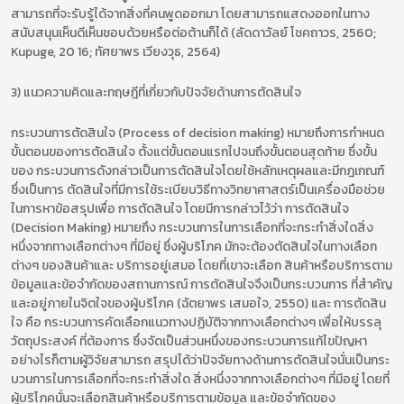
สามารถที่จะรับรู้ได้จากสิ่งที่คนพูดออกมา โดยสามารถแสดงออกในทาง
สนับสนุนเห็นดีเห็นชอบด้วยหรือต่อต้านก็ได้ (ลัดดาวัลย์ โชคถาวร, 2560;
Kupuge, 20 16; ทัศยาพร เวียงวุธ, 2564)
3) แนวความคิดและทฤษฎีที่เกี่ยวกับปัจจัยด้านการตัดสินใจ
กระบวนการตัดสินใจ (Process of decision making) หมายถึงการกำหนด
ขั้นตอนของการตัดสินใจ ตั้งแต่ขั้นตอนแรกไปจนถึงขั้นตอนสุดท้าย ซึ่งขั้น
ของ กระบวนการดังกล่าวเป็นการตัดสินใจโดยใช้หลักเหตุผลและมีกฎเกณฑ์
ซึ่งเป็นการ ตัดสินใจที่มีการใช้ระเบียบวิธีทางวิทยาศาสตร์เป็นเครื่องมือช่วย
ในการหาข้อสรุปเพื่อ การตัดสินใจ โดยมีการกล่าวไว้ว่า การตัดสินใจ
(Decision Making) หมายถึง กระบวนการในการเลือกที่จะกระทำสิ่งใดสิ่ง
หนึ่งจากทางเลือกต่างๆ ที่มีอยู่ ซึ่งผู้บริโภค มักจะต้องตัดสินใจในทางเลือก
ต่างๆ ของสินค้าและ บริการอยู่เสมอ โดยที่เขาจะเลือก สินค้าหรือบริการตาม
ข้อมูลและข้อจำกัดของสถานการณ์ การตัดสินใจจึงเป็นกระบวนการ ที่สำคัญ
และอยู่ภายในจิตใจของผู้บริโภค (ฉัตยาพร เสมอใจ, 2550) และ การตัดสิน
ใจ คือ กระบวนการคัดเลือกแนวทางปฏิบัติจากทางเลือกต่างๆ เพื่อให้บรรลุ
วัตถุประสงค์ ที่ต้องการ ซึ่งจัดเป็นส่วนหนึ่งของกระบวนการแก้ไขปัญหา
อย่างไรก็ตามผู้วิจัยสามารถ สรุปได้ว่าปัจจัยทางด้านการตัดสินใจนั่นเป็นกระ
บวนการในการเลือกที่จะกระทำสิ่งใด สิ่งหนึ่งจากทางเลือกต่างๆ ที่มีอยู่ โดยที่
ผู้บริโภคนั่นจะเลือกสินค้าหรือบริการตามข้อมูล และข้อจำกัดของ