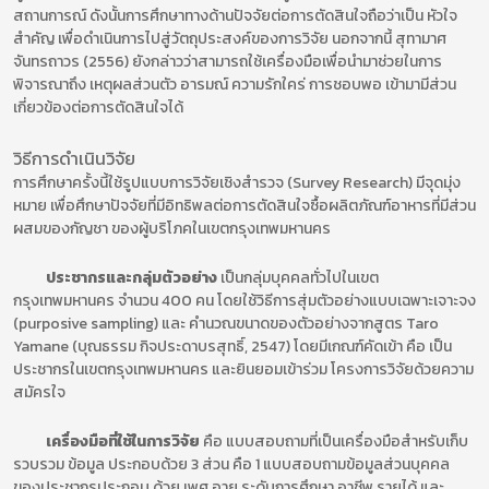
สถานการณ์ ดังนั้นการศึกษาทางด้านปัจจัยต่อการตัดสินใจถือว่าเป็น หัวใจ
สำคัญ เพื่อดำเนินการไปสู่วัตถุประสงค์ของการวิจัย นอกจากนี้ สุทามาศ
จันทรถาวร (2556) ยังกล่าวว่าสามารถใช้เครื่องมือเพื่อนำมาช่วยในการ
พิจารณาถึง เหตุผลส่วนตัว อารมณ์ ความรักใคร่ การชอบพอ เข้ามามีส่วน
เกี่ยวข้องต่อการตัดสินใจได้
วิธีการดำเนินวิจัย
การศึกษาครั้งนี้ใช้รูปแบบการวิจัยเชิงสำรวจ (Survey Research) มีจุดมุ่ง
หมาย เพื่อศึกษาปัจจัยที่มีอิทธิพลต่อการตัดสินใจซื้อผลิตภัณฑ์อาหารที่มีส่วน
ผสมของกัญชา ของผู้บริโภคในเขตกรุงเทพมหานคร
ประชากรและกลุ่มตัวอย่าง
เป็นกลุ่มบุคคลทั่วไปในเขต
กรุงเทพมหานคร จำนวน 400 คน โดยใช้วิธีการสุ่มตัวอย่างแบบเฉพาะเจาะจง
(purposive sampling) และ คำนวณขนาดของตัวอย่างจากสูตร Taro
Yamane (บุณธรรม กิจประดาบรสุทธิ์, 2547) โดยมีเกณฑ์คัดเข้า คือ เป็น
ประชากรในเขตกรุงเทพมหานคร และยินยอมเข้าร่วม โครงการวิจัยด้วยความ
สมัครใจ
เครื่องมือที่ใช้ในการวิจัย
คือ แบบสอบถามที่เป็นเครื่องมือสำหรับเก็บ
รวบรวม ข้อมูล ประกอบด้วย 3 ส่วน คือ 1 แบบสอบถามข้อมูลส่วนบุคคล
ของประชากรประกอบ ด้วย เพศ อายุ ระดับการศึกษา อาชีพ รายได้ และ