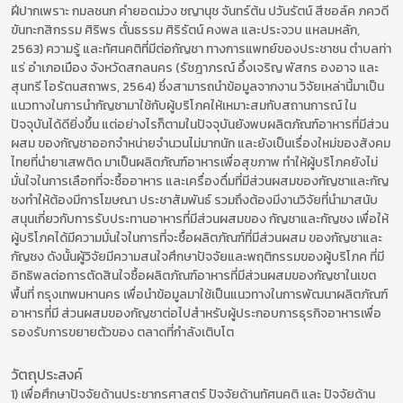
ฝีปากเพราะ กมลชนก คำยอดม่วง ชญานุช จันทร์ต้น ปวันรัตน์ สีชอล์ค ภควดี
ขันทะกสิกรรม ศิริพร ตั๋นธรรม ศิริรัตน์ คงพล และประจวบ แหลมหลัก,
2563) ความรู้ และทัศนคติที่มีต่อกัญชา ทางการแพทย์ของประชาชน ตำบลท่า
แร่ อำเภอเมือง จังหวัดสกลนคร (รัชฎาภรณ์ อึ้งเจริญ พัสกร องอาจ และ
สุนทรี โอรัตนสถาพร, 2564) ซึ่งสามารถนำข้อมูลจากงาน วิจัยเหล่านี้มาเป็น
แนวทางในการนำกัญชามาใช้กับผู้บริโภคให้เหมาะสมกับสถานการณ์ ใน
ปัจจุบันได้ดียิ่งขึ้น แต่อย่างไรก็ตามในปัจจุบันยังพบผลิตภัณฑ์อาหารที่มีส่วน
ผสม ของกัญชาออกจำหน่ายจำนวนไม่มากนัก และยังเป็นเรื่องใหม่ของสังคม
ไทยที่นำยาเสพติด มาเป็นผลิตภัณฑ์อาหารเพื่อสุขภาพ ทำให้ผู้บริโภคยังไม่
มั่นใจในการเลือกที่จะซื้ออาหาร และเครื่องดื่มที่มีส่วนผสมของกัญชาและกัญ
ชงทำให้ต้องมีการโฆษณา ประชาสัมพันธ์ รวมถึงต้องมีงานวิจัยที่นำมาสนับ
สนุนเกี่ยวกับการรับประทานอาหารที่มีส่วนผสมของ กัญชาและกัญชง เพื่อให้
ผู้บริโภคได้มีความมั่นใจในการที่จะซื้อผลิตภัณฑ์ที่มีส่วนผสม ของกัญชาและ
กัญชง ดังนั้นผู้วิจัยมีความสนใจศึกษาปัจจัยและพฤติกรรมของผู้บริโภค ที่มี
อิทธิพลต่อการตัดสินใจซื้อผลิตภัณฑ์อาหารที่มีส่วนผสมของกัญชาในเขต
พื้นที่ กรุงเทพมหานคร เพื่อนำข้อมูลมาใช้เป็นแนวทางในการพัฒนาผลิตภัณฑ์
อาหารที่มี ส่วนผสมของกัญชาต่อไปสำหรับผู้ประกอบการธุรกิจอาหารเพื่อ
รองรับการขยายตัวของ ตลาดที่กำลังเติบโต
วัตถุประสงค์
1) เพื่อศึกษาปัจจัยด้านประชากรศาสตร์ ปัจจัยด้านทัศนคติ และ ปัจจัยด้าน