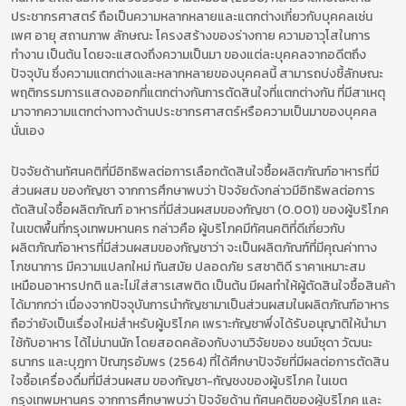
ประชากรศาสตร์ ถือเป็นความหลากหลายและแตกต่างเกี่ยวกับบุคคลเช่น
เพศ อายุ สถานภาพ ลักษณะ โครงสร้างของร่างกาย ความอาวุโสในการ
ทำงาน เป็นต้น โดยจะแสดงถึงความเป็นมา ของแต่ละบุคคลจากอดีตถึง
ปัจจุบัน ซึ่งความแตกต่างและหลากหลายของบุคคลนี้ สามารถบ่งชี้ลักษณะ
พฤติกรรมการแสดงออกที่แตกต่างกันการตัดสินใจที่แตกต่างกัน ที่มีสาเหตุ
มาจากความแตกต่างทางด้านประชากรศาสตร์หรือความเป็นมาของบุคคล
นั่นเอง
ปัจจัยด้านทัศนคติที่มีอิทธิพลต่อการเลือกตัดสินใจซื้อผลิตภัณฑ์อาหารที่มี
ส่วนผสม ของกัญชา จากการศึกษาพบว่า ปัจจัยดังกล่าวมีอิทธิพลต่อการ
ตัดสินใจซื้อผลิตภัณฑ์ อาหารที่มีส่วนผสมของกัญชา (0.001) ของผู้บริโภค
ในเขตพื้นที่กรุงเทพมหานคร กล่าวคือ ผู้บริโภคมีทัศนคติที่ดีเกี่ยวกับ
ผลิตภัณฑ์อาหารที่มีส่วนผสมของกัญชาว่า จะเป็นผลิตภัณฑ์ที่มีคุณค่าทาง
โภชนาการ มีความแปลกใหม่ ทันสมัย ปลอดภัย รสชาติดี ราคาเหมาะสม
เหมือนอาหารปกติ และไม่ใส่สารเสพติด เป็นต้น มีผลทำให้ผู้ตัดสินใจชื้อสินค้า
ได้มากกว่า เนื่องจากปัจจุบันการนำกัญชามาเป็นส่วนผสมในผลิตภัณฑ์อาหาร
ถือว่ายังเป็นเรื่องใหม่สำหรับผู้บริโภค เพราะกัญชาพึ่งได้รับอนุญาติให้นำมา
ใช้กับอาหาร ได้ไม่นานนัก โดยสอดคล้องกับงานวิจัยของ ชนม์ชุดา วัฒนะ
ธนากร และบุฎกา ปัณฑุรอัมพร (2564) ที่ได้ศึกษาปัจจัยที่มีผลต่อการตัดสิน
ใจซื้อเครื่องดื่มที่มีส่วนผสม ของกัญชา-กัญชงของผู้บริโภค ในเขต
กรุงเทพมหานคร จากการศึกษาพบว่า ปัจจัยด้าน ทัศนคติของผู้บริโภค และ