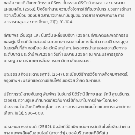
ชอล์ค ภควดี ขันทะกสิกรรม ศิริพร ตั๋นธรรม ศิริรัตน์ คงพล และ ประจวบ
แหลมหลัก. (2563). ปัจจัยทำนายความตั้งใจการใช้กัญชาในกระบวนการรักษา
ความเจ็บป่วย ของนิสิตสาขาวิชาอนามัยชุมชน. วารสารการพยาบาล การ
สาธารณสุขและ การศึกษา, 21(1), 91-104.
ทัศยาพร เวียงวุธ และ นันทวัน เหลี่ยมปรีชา. (2564). ทัศนคติและพฤติกรรม
ของผู้บริโภคที่มีต่อส่วนประสมทางการตลาดในการซื้อข้าว กข 43 บรรจุถุง
ในเขตพื้นที่อำเภอเมือง จังหวัดพิษณุโลก. โครงการนำเสนอผลงานวิชาการ
ระดับชาติ ประจำปี พ.ศ.2564 วันที่ 1 เมษายน 2564 ณ คณะบริหารธุรกิจ
เศรษฐศาสตร์ และการสื่อสารมหาวิทยาลัยนเรศวร.
บุณธรรม กิจประดาบรสุทธิ์. (2547). ระเบียบวิธีการวิจัยทางสังคมศาสตร์.
กรุงเทพฯ : บริษัทแอดวานซ์อินโฟร์เซอร์วิสจำกัด (มหาชน).
ปรีดาภรณ์ สายจันเกตุ พิมพ์พร โนจันทร์ นิติรัตน์ มีกาย และ รัศมี สุขนรินทร.
(2563). ความรู้และทัศนคติเกี่ยวกับการใช้กัญชาในการรักษาโรคของ
ประชาชน ใน จังหวัดพิษณุโลก. วารสารการแพทย์แผนไทยและการแพทย์ทาง
เลือก, 18(3), 596-603.
เปรมกมล หงส์ยนต์. (2562). ปัจจัยที่มีอิทธิพลต่อการตัดสินใจซื้อสินค้าผ่าน
ทาง แอพพลิเคชั่นออนไลน์ (ลาซาด้า) ของผู้บริโภคยุคดิจิทัลใน