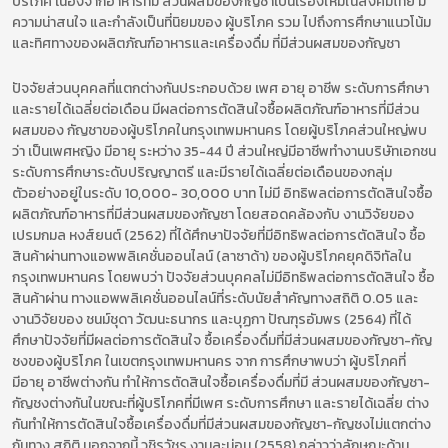
บริโภค เนื่องจากอาหารที่มี ส่วนผสมของกัญชาเป็นเรื่องใหม่ในสังคมไทย มี
ความน่าสนใจ และกำลังเป็นที่นิยมของ ผู้บริโภค รวม ไปถึงการศึกษาแนวโน้ม
และทิศทางของผลิตภัณฑ์อาหารและเครื่องดื่ม ที่มีส่วนผสมของกัญชา
ปัจจัยส่วนบุคคลที่แตกต่างกันประกอบด้วย เพศ อายุ อาชีพ ระดับการศึกษา
และรายได้เฉลี่ยต่อเดือน มีผลต่อการตัดสินใจซื้อผลิตภัณฑ์อาหารที่มีส่วน
ผสมของ กัญชาของผู้บริโภคในกรุงเทพมหานคร โดยผู้บริโภคส่วนใหญ่พบ
ว่า เป็นเพศหญิง มีอายุ ระหว่าง 35-44 ปี ส่วนใหญ่มีอาชีพทำงานบริษัทเอกชน
ระดับการศึกษาระดับปริญญาตรี และมีรายได้เฉลี่ยต่อเดือนของกลุ่ม
ตัวอย่างอยู่ในระดับ 10,000- 30,000 บาท ไม่มี อิทธิพลต่อการตัดสินใจซื้อ
ผลิตภัณฑ์อาหารที่มีส่วนผสมของกัญชา โดยสอดคล้องกับ งานวิจัยของ
เปรมกมล หงส์ยนต์ (2562) ที่ได้ศึกษาปัจจัยที่มีอิทธิพลต่อการตัดสินใจ ชื้อ
สินค้าผ่านทางแอพพลิเคชั่นออนไลน์ (ลาซาด้า) ของผู้บริโภคยุคดิจิทัลใน
กรุงเทพมหานคร โดยพบว่า ปัจจัยส่วนบุคคลไม่มีอิทธิพลต่อการตัดสินใจ ซื้อ
สินค้าผ่าน ทางแอพพลิเคชั่นออนไลน์ที่ระดับนัยสำคัญทางสถิติ 0.05 และ
งานวิจัยของ ชนม์ชุดา วัฒนะธนากร และบุฏกา ปัณฑุรอัมพร (2564) ที่ได้
ศึกษาปัจจัยที่มีผลต่อการตัดสินใจ ซื้อเครื่องดื่มที่มีส่วนผสมของกัญชา-กัญ
ชงของผู้บริโภค ในเขตกรุงเทพมหานคร จาก การศึกษาพบว่า ผู้บริโภคที่
มีอายุ อาชีพต่างกัน ทำให้การตัดสินใจซื้อเครื่องดื่มที่มี ส่วนผสมของกัญชา-
กัญชงต่างกันในขณะที่ผู้บริโภคที่มีเพศ ระดับการศึกษา และรายได้เฉลี่ย ต่าง
กันทำให้การตัดสินใจซื้อเครื่องดื่มที่มีส่วนผสมของกัญชา-กัญชงไม่แตกต่าง
กันทาง สถิติ นอกจากนี้ วชิรวัชร งามละม่อน (2558) กล่าวว่าลักษณะด้าน