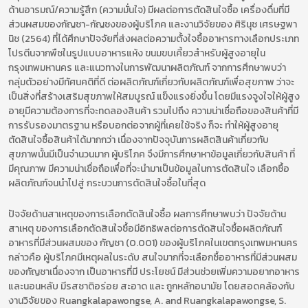
ด้านอารมณ์/ความรู้สึก (ความมั่นใจ) มีผลต่อการตัดสินใจซื้อ เครื่องดื่มที่มี
ส่วนผสมของกัญชา-กัญชงของผู้บริโภค และงานวิจัยของ ศิรินุช เศรษฐพา
นิช (2564) ที่ได้ศึกษาปัจจัยที่ส่งผลต่อความตั้งใจซื้ออาหารทางเลือกประเภท
โปรตีนจากพืชในรูปแบบอาหารแห้ง ขนมขบเคี้ยวสำหรับผู้สูงอายุใน
กรุงเทพมหานคร และแนวทางในการพัฒนาผลิตภัณฑ์ จากการศึกษาพบว่า
กลุ่มตัวอย่างมีทัศนคติที่ดี ต่อผลิตภัณฑ์เกี่ยวกับผลิตภัณฑ์เพื่อสุขภาพ ว่าจะ
เป็นสิ่งที่สร้างเสริมสุขภาพให้สมบูรณ์ แข็งแรงยิ่งขึ้น โดยมีแรงจูงใจให้ผู้สูง
อายุมีความต้องการที่จะทดลองสินค้า รวมไปถึง ความน่าเชื่อถือของสินค้าที่มี
การรับรองมาตรฐาน หรือบอกต่อจากผู้ที่เคยใช้จริง ก็จะ ทำให้ผู้สูงอายุ
ตัดสินใจซื้อสินค้าได้มากกว่า เนื่องจากปัจจุบันการผลิตสินค้าเกี่ยวกับ
สุขภาพนั้นมีเป็นจำนวนมาก ผู้บริโภค จึงมีการศึกษาหาข้อมูลเกี่ยวกับสินค้า ที่
มีคุณภาพ มีความน่าเชื่อถือเพื่อที่จะนำมาเป็นข้อมูลในการตัดสินใจ เลือกซื้อ
ผลิตภัณฑ์จนนำไปสู่ กระบวนการตัดสินใจซื้อในที่สุด
ปัจจัยด้านสาเหตุของการเลือกตัดสินใจซื้อ ผลการศึกษาพบว่า ปัจจัยด้าน
สาเหตุ ของการเลือกตัดสินใจซื้อมีอิทธิพลต่อการตัดสินใจซื้อผลิตภัณฑ์
อาหารที่มีส่วนผสมของ กัญชา (0.001) ของผู้บริโภคในเขตกรุงเทพมหานคร
กล่าวคือ ผู้บริโภคมีเหตุผลในระดับ สนใจมากที่จะเลือกซื้ออาหารที่มีส่วนผสม
ของกัญชาเนื่องจาก เป็นอาหารที่มี ประโยชน์ มีส่วนช่วยเพิ่มความอยากอาหาร
และนอนหลับ มีรสชาติอร่อย สะอาด และ ถูกหลักอนามัย โดยสอดคล้องกับ
งานวิจัยของ Ruangkalapawongse, A. and Ruangkalapawongse, S.