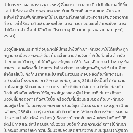
ปลัดกระทรวงสาธารณสุข, 2562) ซึ่งผลการทดลองเป็น ไปในทิศทางที่ดีขึ้น
และไม่ได้ส่งผลเสียต่อสุขภาพหากใช้ในปริมาณที่เหมาะสมและเพียง พอ
อย่างไรก็ตามพืชกัญชาหากใช้ในปริมาณที่มากเกินไปจะส่งผลเสียต่อร่างกาย
คือ อาจทำให้ความคิดเลื่อนลอยไม่สามารถควบคุมตนเองได้ และยังสามารถ
ทำให้ความจำ เสื่อมได้อีกด้วย (วีรยา ถาอุปชิต และ นุศราพร เกษสมบูรณ์,
2560)
ปัจจุบันหลายประทศได้อนุญาตให้มีการนำพืชกัญชา-กัญชงมาใช้ได้อย่าง ถูก
กฎหมาย เนื่องจากพบว่ามีประโยชน์ในหลายด้านจึงทำให้เป็นที่สนใจ สำหรับ
ประเทศทยได้อนุญาตให้นำกัญชา-กัญชงมาใช้ในเชิงธุรกิจต่างๆ ได้ เช่น ธุรกิจ
อาหาร และเครื่องดื่ม โดยการนำส่วนต่างๆ ของกัญชา-กัญชงได้แก่ เปลือก
ลำต้น เส้นใย กิ่งก้าน ราก และใบ มาเป็นส่วนประกอบผลิตภัณฑ์อาหารและ
เครื่องดื่ม (โรงพยาบาล เจ้าพระยาอภัยภูเบศร, 2564) ซึ่งเป็นที่ได้รับความ
สนใจจากผู้บริโภคเป็นอย่างมาก รวมทั้งยังมีงานวิจัยต่างๆ ที่เกี่ยวข้องกับ
ปัจจัยหรือทัศนคติการใช้กัญชา-กัญชงของ ผู้บริโภค อาทิเช่น การศึกษา
ปัจจัยที่มีผลต่อการตัดสินใจซื้อเครื่องดื่มที่มีส่วนผสมของ กัญชา-กัญชง
ของผู้บริโภค ในเขตกรุงเทพมหานคร (ชนม์ชุดา วัฒนะธนากร และบุฎกา ปัณฑุ
รอัมพร, 2564) ความรู้และทัศนคติเกี่ยวกับการใช้กัญชาในการรักษาโรคของ
ประชาชน ในจังหวัดพิษณุโลก (ปรีดาภรณ์ สายจันเกต พิมพ์พร โนจันทร์ นิติ
รัตน์ มีกาย และรัศมี สุขนรินทร์, 2563 ปัจจัยทำนายความตั้งใจการใช้กัญชา
ในกระบวนการรักษา ความเจ็บป่วยของนิสิตสาขาวิชาอนามัยชุมชน (ณัฐธิดา