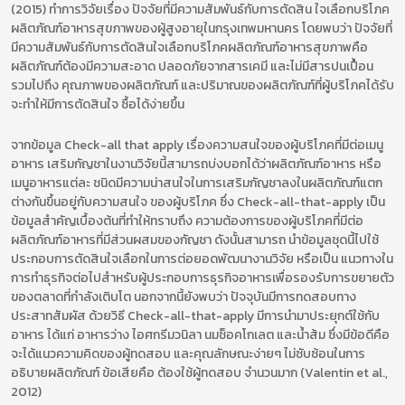
(2015) ทำการวิจัยเรื่อง ปัจจัยที่มีความสัมพันธ์กับการตัดสิน ใจเลือกบริโภค
ผลิตภัณฑ์อาหารสุขภาพของผู้สูงอายุในกรุงเทพมหานคร โดยพบว่า ปัจจัยที่
มีความสัมพันธ์กับการตัดสินใจเลือกบริโภคผลิตภัณฑ์อาหารสุขภาพคือ
ผลิตภัณฑ์ต้องมีความสะอาด ปลอดภัยจากสารเคมี และไม่มีสารปนเปื้อน
รวมไปถึง คุณภาพของผลิตภัณฑ์ และปริมาณของผลิตภัณฑ์ที่ผู้บริโภคได้รับ
จะทำให้มีการตัดสินใจ ซื้อได้ง่ายขึ้น
จากข้อมูล Check-all that apply เรื่องความสนใจของผู้บริโภคที่มีต่อเมนู
อาหาร เสริมกัญชาในงานวิจัยนี้สามารถบ่งบอกได้ว่าผลิตภัณฑ์อาหาร หรือ
เมนูอาหารแต่ละ ชนิดมีความน่าสนใจในการเสริมกัญชาลงในผลิตภัณฑ์แตก
ต่างกันขึ้นอยู่กับความสนใจ ของผู้บริโภค ซึ่ง Check-all-that-apply เป็น
ข้อมูลสำคัญเบื้องต้นที่ทำให้ทราบถึง ความต้องการของผู้บริโภคที่มีต่อ
ผลิตภัณฑ์อาหารที่มีส่วนผสมของกัญชา ดังนั้นสามารถ นำข้อมูลชุดนี้ไปใช้
ประกอบการตัดสินใจเลือกในการต่อยอดพัฒนางานวิจัย หรือเป็น แนวทางใน
การทำธุรกิจต่อไปสำหรับผู้ประกอบการธุรกิจอาหารเพื่อรองรับการขยายตัว
ของตลาดที่กำลังเติบโต นอกจากนี้ยังพบว่า ปัจจุบันมีการทดสอบทาง
ประสาทสัมผัส ด้วยวิธี Check-all-that-apply มีการนำมาประยุกต์ใช้กับ
อาหาร ได้แก่ อาหารว่าง ไอศกรีมวนิลา นมช็อคโกเลต และน้ำส้ม ซึ่งมีข้อดีคือ
จะได้แนวความคิดของผู้ทดสอบ และคุณลักษณะง่ายๆ ไม่ซับซ้อนในการ
อธิบายผลิตภัณฑ์ ข้อเสียคือ ต้องใช้ผู้ทดสอบ จำนวนมาก (Valentin et al.,
2012)