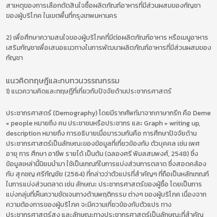
สาเหตุของการเลือกตัดสินใจซื้อผลิตภัณฑ์อาหารที่มีส่วนผสมของกัญชา
ของผู้บริโภค ในเขตพื้นที่กรุงเทพมหานคร
2) เพื่อศึกษาความสนใจของผู้บริโภคที่มีต่อผลิตภัณฑ์อาหาร หรือเมนูอาหาร
เสริมกัญชาเพื่อเสนอแนวทางในการพัฒนาผลิตภัณฑ์อาหารที่มีส่วนผสมของ
กัญชา
แนวคิดทฤษฎีและทบทวนวรรณกรรม
1) แนวความคิดและทฤษฎีที่เกี่ยวกับปัจจัยด้านประชากรศาสตร์
ประชากรศาสตร์ (Demography) โดยมีรากศัพท์มาจากภาษากรีก คือ Deme
= people หมายถึง คน ประชาชนหรือประชากร และ Graph = writing up,
description หมายถึง การอธิบายเมื่อมารวมกันคือ การศึกษาปัจจัยด้าน
ประชากรศาสตร์เป็นลักษณะของข้อมูลที่เกี่ยวข้องกับ ตัวบุคคล เช่น เพศ
อายุ การ ศึกษา อาชีพ รายได้ เป็นต้น (ฉลองศรี พิมลสมพงศ์, 2548) ซึ่ง
ข้อมูลเหล่านี้นิยมนำมา ใช้เป็นเกณฑ์ในการแบ่งส่วนการตลาด ซึ่งสอดคล้อง
กับ สุภชญ ศรีกัญชัย (2564) ที่กล่าวว่าตัวแปรที่สำคัญๆ ที่ถือเป็นหลักเกณฑ์
ในการแบ่งส่วนตลาด เช่น ลักษณะ ประชากรศาสตร์ของผู้ซื้อ โดยเป็นการ
แบ่งกลุ่มที่เห็นความชัดเจนทางด้านพฤติกรรม ต่างๆ ของผู้บริโภค เนื่องจาก
ความต้องการของผู้บริโภค จะมีความเกี่ยวข้องกับตัวแปร ทาง
ประชากรศาสตร์สูง และลักษณะทางประชากรศาสตร์เป็นลักษณะที่สำคัญ