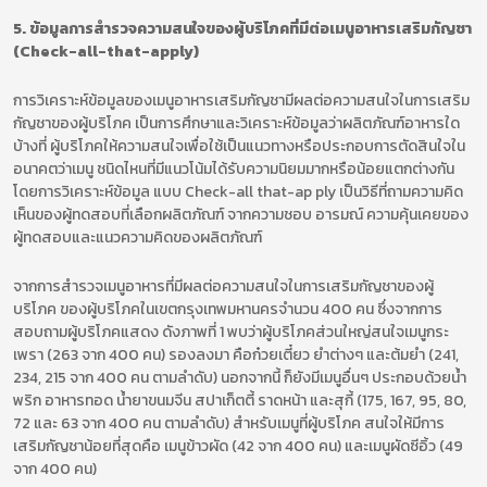
5. ข้อมูลการสำรวจความสนใจของผู้บริโภคที่มีต่อเมนูอาหารเสริมกัญชา
(Check-all-that-apply)
การวิเคราะห์ข้อมูลของเมนูอาหารเสริมกัญชามีผลต่อความสนใจในการเสริม
กัญชาของผู้บริโภค เป็นการศึกษาและวิเคราะห์ข้อมูลว่าผลิตภัณฑ์อาหารใด
บ้างที่ ผู้บริโภคให้ความสนใจเพื่อใช้เป็นแนวทางหรือประกอบการตัดสินใจใน
อนาคตว่าเมนู ชนิดไหนที่มีแนวโน้มได้รับความนิยมมากหรือน้อยแตกต่างกัน
โดยการวิเคราะห์ข้อมูล แบบ Check-all that-ap ply เป็นวิธีที่ถามความคิด
เห็นของผู้ทดสอบที่เลือกผลิตภัณฑ์ จากความชอบ อารมณ์ ความคุ้นเคยของ
ผู้ทดสอบและแนวความคิดของผลิตภัณฑ์
จากการสำรวจเมนูอาหารที่มีผลต่อความสนใจในการเสริมกัญชาของผู้
บริโภค ของผู้บริโภคในเขตกรุงเทพมหานครจำนวน 400 คน ซึ่งจากการ
สอบถามผู้บริโภคแสดง ดังภาพที่ 1 พบว่าผู้บริโภคส่วนใหญ่สนใจเมนูกระ
เพรา (263 จาก 400 คน) รองลงมา คือก๋วยเตี๋ยว ยำต่างๆ และต้มยำ (241,
234, 215 จาก 400 คน ตามลำดับ) นอกจากนี้ ก็ยังมีเมนูอื่นๆ ประกอบด้วยน้ำ
พริก อาหารทอด น้ำยาขนมจีน สปาเก็ตตี้ ราดหน้า และสุกี้ (175, 167, 95, 80,
72 และ 63 จาก 400 คน ตามลำดับ) สำหรับเมนูที่ผู้บริโภค สนใจให้มีการ
เสริมกัญชาน้อยที่สุดคือ เมนูข้าวผัด (42 จาก 400 คน) และเมนูผัดซีอิ้ว (49
จาก 400 คน)