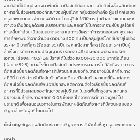
งานวิจัยนี้มีวัตถุประสงค์ เพื่อศึกษาปัจจัยที่มีผลต่อการตัดสินใจซื้อผลิตภัณฑ์
อาหารที่มีส่วนผสมของกัญชาของผู้บริโภค กลุ่มตัวอย่างคือ ผู้บริโภคในเขต
กรุงเทพมหานคร จำนวน 400 คน โดยผู้วิจัยใช้วิธีการสุ่มตัวอย่างแบบเฉพาะ
เจาะจง เก็บข้อมูลด้วยแบบสอบถาม และสถิติที่ใช้ในการวิเคราะห์ข้อมูลได้แก่
ค่าเฉลี่ยค่าส่วน เบี่ยงเบนมาตรฐาน และการวิเคราะห์การถดถอยพหุคูณ ผล
การศึกษาพบว่าจากจำนวน ตัวอย่าง 400 คน เป็นกลุ่มผู้บริโภคที่มีอายุในช่วง
35-44 ปี มากที่สุด (ร้อยละ 39) เป็น เพศหญิงมากที่สุด (ร้อยละ 54) เป็นผู้
สำเร็จการศึกษาระดับปริญญาตรี (ร้อยละ 48) ประกอบพนักงานบริษัท
เอกชน (ร้อยละ 40.5) และมีรายได้ในช่วง 10,001-30,000 บาทต่อเดือน
(ร้อยละ 52.5) อย่างไรก็ตามปัจจัยด้านประชากรศาสตร์ไม่มีอิทธิพลต่อ การ
ตัดสินใจซื้อผลิตภัณฑ์อาหารที่มีส่วนผสมของกัญชาอย่างมีนัยสำคัญทาง
สถิติที่ 0.05 สำหรับปัจจัยด้านทัศนคติ และปัจจัยด้านสาเหตุที่มีผลต่อการ
ตัดสินใจซื้อผลิตภัณฑ์พบ ว่ามีอิทธิพลต่อความตั้งใจเลือกซื้อผลิตภัณฑ์
อาหารที่มีส่วนผสมของกัญชาของผู้บริโภค ในเขตพื้นที่กรุงเทพมหานคร
อย่างมีนัยสำคัญทางสถิติที่ 0.05 ซึ่งผลที่ได้จากการศึกษา จะถูกนำไป
ประยุกต์ เพื่อเสนอแนวทางในการพัฒนาผลิตภัณฑ์อาหารที่มีส่วนผสมของ
กัญชาสำหรับผู้บริโภคต่อไป
คำสำคัญ
กัญชา; ผลิตภัณฑ์อาหารกัญชา; การตัดสินใจซื้อ; กรุงเทพมหานคร
บทนำ