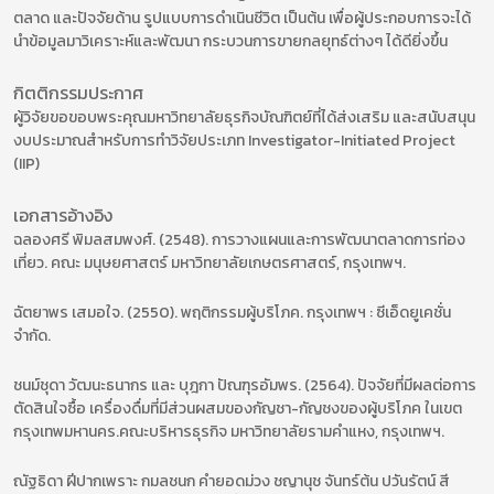
ตลาด และปัจจัยด้าน รูปแบบการดำเนินชีวิต เป็นต้น เพื่อผู้ประกอบการจะได้
นำข้อมูลมาวิเคราะห์และพัฒนา กระบวนการขายกลยุทธ์ต่างๆ ได้ดียิ่งขึ้น
กิตติกรรมประกาศ
ผู้วิจัยขอขอบพระคุณมหาวิทยาลัยธุรกิจบัณฑิตย์ที่ได้ส่งเสริม และสนับสนุน
งบประมาณสำหรับการทำวิจัยประเภท Investigator-Initiated Project
(IIP)
เอกสารอ้างอิง
ฉลองศรี พิมลสมพงศ์. (2548). การวางแผนและการพัฒนาตลาดการท่อง
เที่ยว. คณะ มนุษยศาสตร์ มหาวิทยาลัยเกษตรศาสตร์, กรุงเทพฯ.
ฉัตยาพร เสมอใจ. (2550). พฤติกรรมผู้บริโภค. กรุงเทพฯ : ซีเอ็ดยูเคชั่น
จำกัด.
ชนม์ชุดา วัฒนะธนากร และ บุฎกา ปัณฑุรอัมพร. (2564). ปัจจัยที่มีผลต่อการ
ตัดสินใจซื้อ เครื่องดื่มที่มีส่วนผสมของกัญชา-กัญชงของผู้บริโภค ในเขต
กรุงเทพมหานคร.คณะบริหารธุรกิจ มหาวิทยาลัยรามคำแหง, กรุงเทพฯ.
ณัฐธิดา ฝีปากเพราะ กมลชนก คำยอดม่วง ชญานุช จันทร์ต้น ปวันรัตน์ สี