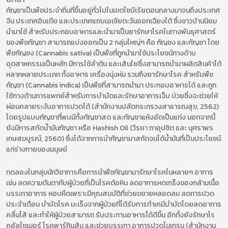
กัญชาเป็นพืชประจำถิ่นที่ขึ้นอยู่ทั่วไปในเขตไซบีเรียตอนกลางมาจนถึงประเทศ
จีน ประเทศอินเดีย และประเทศแถบเอเชียตะวันออกเฉียงใต้ ซึ่งชาวบ้านนิยม
นำมาใช้ สำหรับประกอบอาหารและนำมาเป็นยารักษาโรคในทางพันธุศาสตร์
ของพืชกัญชา สามารถแบ่งออกเป็น 2 กลุ่มใหญ่ๆ คือ กัญชง และกัญชา โดย
พืชกัญชง (Cannabis sativa) เป็นพืชที่ถูกนำมาใช้ประโยชน์ทางด้าน
อุตสาหกรรมเป็นหลัก มีการใช้ลำต้น และเส้นใยซึ่งสามารถนำมาผลิตสินค้าได้
หลากหลายประเภท ทั้งอาหาร เครื่องนุ่งห่ม รวมถึงยารักษาโรค สำหรับพืช
กัญชา (Cannabis indica) เป็นพืชที่สามารถนำมา ประกอบอาหารได้ และถูก
ใช้ทางด้านการแพทย์สำหรับการบำบัดและรักษาอาการเจ็บ ป่วยซึ่งจะช่วยให้
ผ่อนคลายระงับอาการปวดได้ (สำนักงานปลัดกระทรวงสาธารณสุข, 2562)
โดยรูปแบบกัญชาที่พบมีทั้งกัญชาสด และกัญชาแห้งอัดเป็นแท่ง นอกจากนี้
ยังมีการสกัดน้ำมันกัญชา หรือ Hashish Oil (วีรยา ถาอุปชิต และ นุศราพร
เกษสมบูรณ์, 2560) ซึ่งได้จากการนำกัญชามาสกัดจนได้น้ำมันที่เป็นประโยชน์
แก่ร่างกายของมนุษย์
ทดลองในกลุ่มนักวิชาการคือการนำพืชกัญชามารักษาโรคในหลายๆ อาการ
เช่น ลดความดันตากับผู้ป่วยที่เป็นโรคต้อหิน ลดอาการหดเกร็งของกล้ามเนื้อ
บรรเทาอาการ หอบหืดเพราะมีคุณสมบัติที่ช่วยขยายหลอดลม ลดการปวด
ประจำเดือน บำบัดโรค มะเร็งจากผู้ป่วยที่ได้รับการทำเคมีบำบัดโดยลดอาการ
คลื่นไส้ และทำให้ผู้ป่วยสามารถ รับประทานอาหารได้ดีขึ้น อีกทั้งยังรักษาโร
คอัลไซเมอร์ โรคพาร์กินสัน และช่วยบรรเทา อาการปวดไมเกรน (สำนักงาน