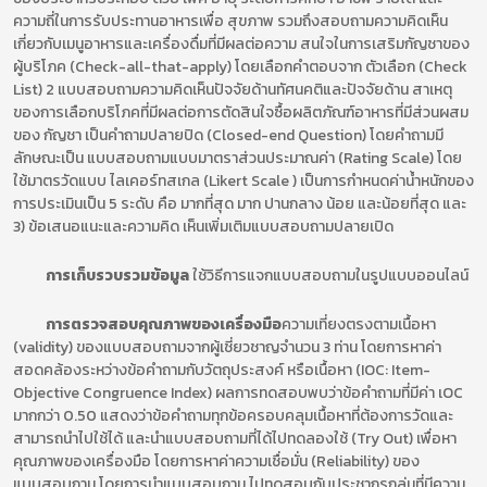
ความถี่ในการรับประทานอาหารเพื่อ สุขภาพ รวมถึงสอบถามความคิดเห็น
เกี่ยวกับเมนูอาหารและเครื่องดื่มที่มีผลต่อความ สนใจในการเสริมกัญชาของ
ผู้บริโภค (Check-all-that-apply) โดยเลือกคำตอบจาก ตัวเลือก (Check
List) 2 แบบสอบถามความคิดเห็นปัจจัยด้านทัศนคติและปัจจัยด้าน สาเหตุ
ของการเลือกบริโภคที่มีผลต่อการตัดสินใจซื้อผลิตภัณฑ์อาหารที่มีส่วนผสม
ของ กัญชา เป็นคำถามปลายปิด (Closed-end Question) โดยคำถามมี
ลักษณะเป็น แบบสอบถามแบบมาตราส่วนประมาณค่า (Rating Scale) โดย
ใช้มาตรวัดแบบ ไลเคอร์ทสเกล (Likert Scale ) เป็นการกำหนดค่าน้ำหนักของ
การประเมินเป็น 5 ระดับ คือ มากที่สุด มาก ปานกลาง น้อย และน้อยที่สุด และ
3) ข้อเสนอแนะและความคิด เห็นเพิ่มเติมแบบสอบถามปลายเปิด
การเก็บรวบรวมข้อมูล
ใช้วิธีการแจกแบบสอบถามในรูปแบบออนไลน์
การตรวจสอบคุณภาพของเครื่องมือ
ความเที่ยงตรงตามเนื้อหา
(validity) ของแบบสอบถามจากผู้เชี่ยวชาญจำนวน 3 ท่าน โดยการหาค่า
สอดคล้องระหว่างข้อคำถามกับวัตถุประสงค์ หรือเนื้อหา (IOC: Item-
Objective Congruence Index) ผลการทดสอบพบว่าข้อคำถามที่มีค่า เOC
มากกว่า 0.50 แสดงว่าข้อคำถามทุกข้อครอบคลุมเนื้อหาที่ต้องการวัดและ
สามารถนำไปใช้ได้ และนำแบบสอบถามที่ได้ไปทดลองใช้ (Try Out) เพื่อหา
คุณภาพของเครื่องมือ โดยการหาค่าความเชื่อมั่น (Reliability) ของ
แบบสอบถาม โดยการนำแบบสอบถาม ไปทดสอบกับประชากรกลุ่มที่มีความ