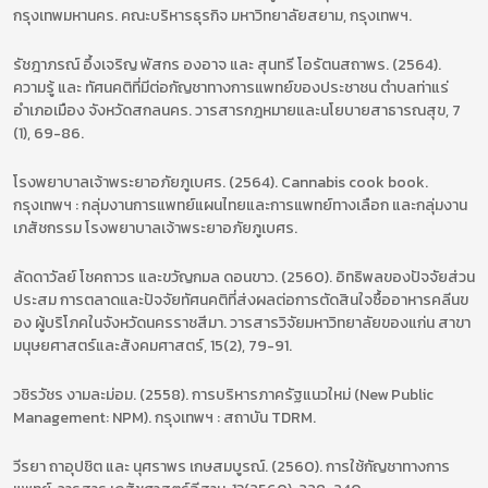
กรุงเทพมหานคร. คณะบริหารธุรกิจ มหาวิทยาลัยสยาม, กรุงเทพฯ.
รัชฎาภรณ์ อึ้งเจริญ พัสกร องอาจ และ สุนทรี โอรัตนสถาพร. (2564).
ความรู้ และ ทัศนคติที่มีต่อกัญชาทางการแพทย์ของประชาชน ตำบลท่าแร่
อำเภอเมือง จังหวัดสกลนคร. วารสารกฎหมายและนโยบายสาธารณสุข, 7
(1), 69-86.
โรงพยาบาลเจ้าพระยาอภัยภูเบศร. (2564). Cannabis cook book.
กรุงเทพฯ : กลุ่มงานการแพทย์แผนไทยและการแพทย์ทางเลือก และกลุ่มงาน
เภสัชกรรม โรงพยาบาลเจ้าพระยาอภัยภูเบศร.
ลัดดาวัลย์ โชคถาวร และขวัญกมล ดอนขาว. (2560). อิทธิพลของปัจจัยส่วน
ประสม การตลาดและปัจจัยทัศนคติที่ส่งผลต่อการตัดสินใจซื้ออาหารคลีนข
อง ผู้บริโภคในจังหวัดนครราชสีมา. วารสารวิจัยมหาวิทยาลัยของแก่น สาขา
มนุษยศาสตร์และสังคมศาสตร์, 15(2), 79-91.
วชิรวัชร งามละม่อม. (2558). การบริหารภาครัฐแนวใหม่ (New Public
Management: NPM). กรุงเทพฯ : สถาบัน TDRM.
วีรยา ถาอุปชิต และ นุศราพร เกษสมบูรณ์. (2560). การใช้กัญชาทางการ