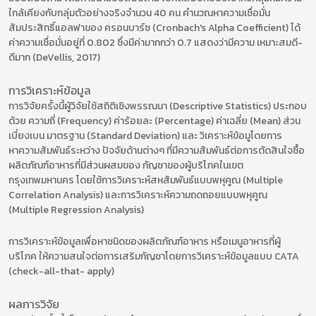
ใกล้เคียงกับกลุ่มตัวอย่างจริงจำนวน 40 คน คำนวณหาความเชื่อมั่น
สัมประสิทธิ์แอลฟาของ ครอนบาร์ช (Cronbach's Alpha Coefficient) ได้
ค่าความเชื่อมั่นอยู่ที่ 0.802 ซึ่งมีค่ามากกว่า 0.7 แสดงว่ามีความ เหมาะสมดี-
ดีมาก (DeVellis, 2017)
การวิเคราะห์ข้อมูล
การวิจัยครั้งนี้ผู้วิจัยใช้สถิติเชิงพรรณนา (Descriptive Statistics) ประกอบ
ด้วย ความถี่ (Frequency) ค่าร้อยละ (Percentage) ค่าเฉลี่ย (Mean) ส่วน
เบี่ยงเบน มาตรฐาน (Standard Deviation) และ วิเคราะห์ข้อมูโดยการ
หาความสัมพันธ์ระหว่าง ปัจจัยด้านต่างๆ ที่มีความสัมพันธ์ต่อการตัดสินใจซื้อ
ผลิตภัณฑ์อาหารที่มีส่วนผสมของ กัญชาของผู้บริโภคในเขต
กรุงเทพมหานคร โดยใช้การวิเคราะห์สหสัมพันธ์แบบพหุคูณ (Multiple
Correlation Analysis) และการวิเคราะห์ความถดถอยแบบพหุคูณ
(Multiple Regression Analysis)
การวิเคราะห์ข้อมูลเพื่อหาชนิดของผลิตภัณฑ์อาหาร หรือเมนูอาหารที่ผู้
บริโภค ให้ความสนใจต่อการเสริมกัญชาโดยการวิเคราะห์ข้อมูลแบบ CATA
(check-all-that- apply)
ผลการวิจัย