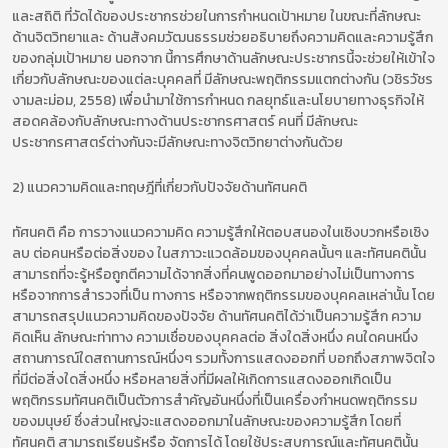
และสถิติ ที่วัดได้ของประชากรช่วยในการกำหนดเป้าหมาย ในขณะที่ลักษณะ
ด้านจิตวิทยาและ ด้านสังคมวัฒนธรรมช่วยอธิบายถึงความคิดและความรู้สึก
ของกลุ่มเป้าหมาย นอกจาก นี้การศึกษาด้านลักษณะประชากรนี้จะช่วยให้เข้าใจ
เกี่ยวกับลักษณะของแต่ละบุคคลที่ มีลักษณะพฤติกรรมแตกต่างกัน (วชิรวัชร
งามละม่อม, 2558) เพื่อนำมาใช้การกำหนด กลยุทธ์และนโยบายทางธุรกิจให้
สอดคล้องกับลักษณะทางด้านประชากรศาสตร์ คนที่ มีลักษณะ
ประชากรศาสตร์ต่างกันจะมีลักษณะทางจิตวิทยาต่างกันด้วย
2) แนวความคิดและทฤษฎีที่เกี่ยวกับปัจจัยด้านทัศนคติ
ทัศนคติ คือ การวางแนวความคิด ความรู้สึกให้ตอบสนองในเชิงบวกหรือเชิง
ลบ ต่อคนหรือต่อสิ่งของ ในสภาวะแวดล้อมของบุคคลนั้นๆ และทัศนคตินั้น
สามารถที่จะรู้หรือถูกตีความได้จากสิ่งที่คนพูดออกมาอย่างไม่เป็นทางการ
หรือจากการสำรวจที่เป็น ทางการ หรือจากพฤติกรรมของบุคคลเหล่านั้น โดย
สามารถสรุปแนวความคิดของปัจจัย ด้านทัศนคติได้ว่าเป็นความรู้สึก ความ
คิดเห็น ลักษณะท่าทาง ความเชื่อของบุคคลต่อ สิ่งใดสิ่งหนึ่ง คนใดคนหนึ่ง
สถานการณ์ใดสถานการณ์หนึ่งๆ รวมทั้งการแสดงออกที่ บอกถึงสภาพจิตใจ
ที่มีต่อสิ่งใดสิ่งหนึ่ง หรือหลายสิ่งที่มีผลให้เกิดการแสดงออกเกิดเป็น
พฤติกรรมทัศนคติเป็นตัวการสำคัญอันหนึ่งที่เป็นเครื่องกำหนดพฤติกรรม
ของมนุษย์ ซึ่งส่วนใหญ่จะแสดงออกมาในลักษณะของความรู้สึก โดยที่
ทัศนคติ สามารถเรียนรู้หรือ จัดการได้ โดยใช้ประสบการณ์และทัศนคตินั้น