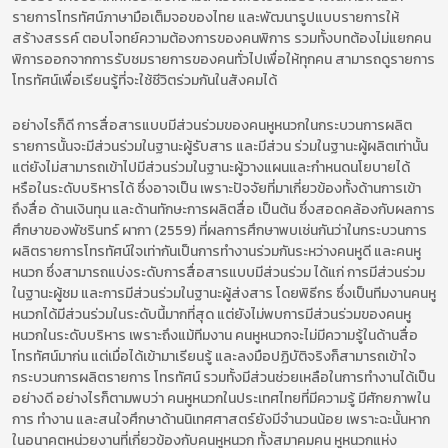
รายการโทรทัศน์ภาษามือเต็มจอของไทย และพัฒนารูปแบบรายการให้
สร้างสรรค์ ตอบโจทย์ความต้องการของคนพิการ รวมทั้งบทต้องไม่แยกคน
พิการออกจากการรับชมรายการของคนทั่วไปเพื่อให้ทุกคน สามารถดูรายการ
โทรทัศน์เพื่อเรียนรู้ที่จะใช้ชีวิตร่วมกันในสังคมได้
อย่างไรก็ดี การสื่อสารแบบมีส่วนร่วมของคนหูหนวกในกระบวนการผลิต
รายการนั้นจะมีส่วนร่วมในฐานะผู้รับสาร และมีส่วน ร่วมในฐานะผู้ผลิตเท่านั้น
แต่ยังไม่สามารถเข้าไปมีส่วนร่วมในฐานะผู้วางแผนและกำหนดนโยบายได้
หรือในระดับบริหารได้ ซึ่งอาจเป็น เพราะปัจจัยที่มาเกี่ยวข้องทั้งด้านการเข้า
ถึงสื่อ ด้านเงินทุน และด้านทักษะการผลิตสื่อ เป็นต้น ซึ่งสอดคล้องกับผลการ
ศึกษาของพัชรินทร์ ผากา (2559) ที่ผลการศึกษาพบเช่นกันว่าในกระบวนการ
ผลิตรายการโทรทัศน์ใจเท่ากันเป็นการทำงานร่วมกันระหว่างคนหูดี และคนหู
หนวก ซึ่งสามารถแบ่งระดับการสื่อสารแบบมีส่วนร่วม ได้แก่ การมีส่วนร่วม
ในฐานะผู้ชม และการมีส่วนร่วมในฐานะผู้ส่งสาร โดยพิธีกร ซึ่งเป็นทีมงานคนหู
หนวกได้มีส่วนร่วมในระดับนี้มากที่สุด แต่ยังไม่พบการมีส่วนร่วมของคนหู
หนวกในระดับบริหาร เพราะถึงแม้ทีมงาน คนหูหนวกจะไม่มีความรู้ในด้านสื่อ
โทรทัศน์มาก่น แต่เมื่อได้เข้ามาเรียนรู้ และลงมือปฏิบัติจริงก็สามารถเข้าใจ
กระบวนการผลิตรายการ โทรทัศน์ รวมทั้งมีส่วนช่วยเหลือในการทำงานได้เป็น
อย่างดี อย่างไรก็ตามพบว่า คนหูหนวกในประเทศไทยที่มีความรู้ มีศักยภาพใน
การ ทำงาน และสนใจศึกษาด้านนิเทศศาสตร์ยังมีจำนวนน้อย เพราะฉะนั้นหาก
ในอนาคตหน่วยงานที่เกี่ยวข้องกับคนหูหนวก ทั้งสมาคมคน หูหนวกแห่ง