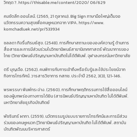
วิกฤต ?. https://thisable.me/content/2020/ 06/629
คมชัดลึก ออนไลน์. (2565, 21 ตุลาคม). Big Sign ภาษามือใหญ่เต็มจอ
นวัตกรรมความสุขเพื่อคนหูหนวกจาก VIPA. https://www.
komchadluek.net/pr/533934
ชลลดา กิจรื่นภิรมย์สุข. (2548). การศึกษาสถานะขององค์ความรู้ ด้านการ
สื่อสารและการมีส่วนร่วมในวิทยานิพนธ์สาขานิเทศศาสตร์ พัฒนาการของ
ไทย (วิทยานิพนธ์ปริญญามหาบัณฑิตไม่ได้ตีพิมพ์. จุฬาลงกรณ์มหาวิทยาลัย
ตรี บุญเจือ. (2562). คนพิการกับการเข้าถึงหรือรับรู้และใช้ประโยชน์จาก
กิจการโทรทัศน์. วารสารวิชาการ กสทช. ประจำปี 2562, 3(3), 121-146.
พรพรรษา พิมพ์กระจ่าง. (2560). การศึกษาพฤติกรรมการใช้สื่อออนไลน์
ของผู้บกพร่องทางการได้ยิน (สารนิพนธ์ปริญญามหาบัณฑิต ไม่ได้ตีพิมพ์.
มหาวิทยาลัยธุรกิจบัณฑิตย์
พัชรินทร์ ผากา. (2559). นวัตกรรมรูปแบบรายการโทรทัศน์และการมีส่วน
ร่วมของคนหูหนวก [วิทยานิพนธ์ปริญญามหาบัณฑิต ไม่ได้ตีพิมพ์. สถาบัน
บัณฑิตพัฒนบริหารศาสตร์