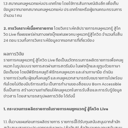
1.3 สมาคมคนหูหนวกแห่งประเทศไทย โดยใช้การสัมภาษณ์เชิงลึก เพื่อเก็บ
ข้อมูลจากนายกสมาคมคนหูหนวกแห่ง ประเทศไทยหรือผู้แทนคณะกรรมการ
จำนวน 1 คน
2. การวิเคราะห์เนื้อหารายการ
โดยวิเคราะห์คลิปรายการคนหูหนวกรู้ สู้โค
วิด Live ที่เผยแพร่ผ่านทางเฟซบุ๊กแฟนเพจคน หูหนวกรู้สู้โควิด จำนวนทั้งสิ้น
24 ตอน รวมทั้งการวิเคราะห์ข้อมูลจากเอกสารที่เกี่ยวข้อง
ผลการวิจัย
รายการคนหูหนวกรู้ สู้โควิด Live ถือเป็นนวัตกรรมการผลิตรายการเพื่อคนหู
หนวก ในรูปแบบรายการสดผ่านการสตรีมมิง ในเฟซบุ๊กและยูทูบด้วยภาษา
มือเต็มจอ โดยมีพิธีกรคนหูดี พิธีกรคนหูหนวก และล่ามภาษามือ ดำเนิน
รายการร่วมกัน ผู้ชมทั้งคนหูดี และคนหูหนวกสามารถรับชมรายการไปพร้อม
กันโดยไม่ต้องมีบริการเสริม เป็นการทำงานของสื่อแบบ Born Accessible
ซึ่งเป็นการ สร้างความเท่าเทียมให้คนหูหนวกในการรับสื่อและการรับรู้ข้อมูล
ข่าวสาร โดยสามารถสรุปผลการวิจัย ได้ดังนี้
1. กระบวนการผลิตรายการในรายการคนหูหนวกรู้ สู้โควิด Live
1.1. ชั้นวางแผนก่อนการผลิตรายการ รายการนี้ได้รับทุนสนับสนุนจากสำนัก
สนับสนุนสุขภาวะประขากรกลุ่มเฉพาะ (สำนัก 9) สำนักงานกองทุนสนับสนุน