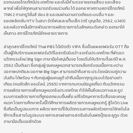
แรกบนจอโทรทัศน์ประเทศไทย และยังมีคำบรรยายแทนเสียง และเสียง
พากย์ เพื่อให้ทุกคนสามารถรับชมร่วมกัน ได้ ออกอากาศทางสถานีโทรทัศน์
TNN 2 ทางทรูวิชั่นส์ ช่อง 8 และชมผ่านจานดาวเทียมระบบอื่น ๆ และ
แอปพลิเคชัน HTV ในสมา ร์ตโฟนและแท็บเล็ต (ตรี บุญเจือ, 2562, น.140)
และหลังจากนั้นมีการพัฒนาการผลิตรายการในลักษณะดังกล่าว ออกมาให้
เห็นทาง สถานีโทรทัศน์อีกหลายรายการ
ล่าสุดสถานีโทรทัศน์ Thai PBS ได้เปิดตัว VIPA ซึ่งเป็นแพลตฟอร์ม OTT ถือ
เป็นผู้ให้บริการแพลตฟอร์มวิดีโอสตรีมมิงเจ้า แรกในประเทศไทย ที่พัฒนา
นวัตกรรมใหม่ Big Sign ภาษามือใหญ่เต็มจอ โดยเริ่มให้บริการตั้งแต่ปี พ.ศ.
2562 เป็นต้นมา ซึ่งกลุ่มผู้ ชมคนหูหนวกสามารถเลือกรับชมเนื้อหาระหว่าง
จอภาพปกติและจอภาพ Big Sign สามารถเข้าถึงสาระประโยชน์ควบคู่ความ
บันเทิง ได้พร้อม ๆ กับกลุ่มผู้ชมคนหูดี เข้าถึงเนื้อหาทุกรูปแบบได้อย่างเท่า
เทียม (คมชัดลึก ออนไลน์, 2565) จากการทบทวนข้อมูลเกี่ยว กับนวัตกรรม
การผลิตรายการเพื่อคนหูหนวกในประเทศไทย ทำให้เห็นถึงแนวทางและรูป
แบบการผลิตรายการที่ถูกออกแบบขึ้นเพื่อ แก้ไขปัญหาการรับสื่อของคนหู
หนวก โดยการศึกษาครั้งนี้ได้ศึกษาการผลิตรายการคนหูหนวกรู้ สู้โควิด Live
ซึ่งถือเป็นรูปแบบการ ผลิตรายการที่ใช้นวัตกรรมการผลิตด้วยการใช้ทคโนโล
ยีการสื่อสารในรูปแบบรายการสดผ่านการสตรีมมิงในเฟซบุ๊กและยูทูบ ด้วย
ภาษามือเต็มจออีกด้วย