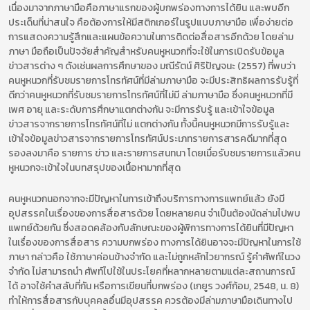
เนื่องมาจากภาษามือคือภาษาแรกของผู้บกพร่องทางการได้ยิน และพบอีก
ประเด็นที่น่าสนใจ คือต้องการให้มีสติกเกอร์ในรูปแบบภาษามือ เพื่อง่ายต่อ
การแสดงความรู้สึกและแผนข้อความในการติดต่อสื่อสารอีกด้วย โดยล่าม
ภาษา มือถือเป็นปัจจัยสำคัญสำหรับคนหูหนวกที่จะใช้ในการเปิดรับข้อมูล
ข่าวสารต่าง ๆ ดังเช่นผลการศึกษาของ มณีรัตน์ ศิริปัญจนะ (2557) ที่พบว่า
คนหูหนวกที่รับชมรายการโทรทัศน์ที่มีล่ามภาษามือ จะมีประสิทธิผลการรับรู้ที่
ดีกว่าคนหูหนวกที่รับชมรายการโทรทัศน์ที่ไม่มี ล่ามภาษามือ ซึ่งคนหูหนวกที่มี
เพศ อายุ และระดับการศึกษาแตกต่างกัน จะมีการรับรู้ และเข้าใจข้อมูล
ข่าวสารจากรายการโทรทัศน์ที่ไม่ แตกต่างกัน ทั้งนี้คนหูหนวกมีการรับรู้และ
เข้าใจข้อมูลข่าวสารจากรายการโทรทัศน์ประเภทรายการสารคดีมากที่สุด
รองลงมาคือ รายการ ข่าว และรายการสนทนา โดยเมื่อรับชมรายการแล้วคน
หูหนวกจะเข้าใจในบทสรุปของเนื้อหามากที่สุด
คนหูหนวกนอกจากจะมีปัญหาในการเข้าถึงบริการทางการแพทย์แล้ว ยังมี
อุปสรรคในเรื่องของการสื่อสารด้วย โดยหลายคน จำเป็นต้องนัดล่ามไปพบ
แพทย์ด้วยกัน ซึ่งสอดคล้องกับลักษณะของผู้พิการทางการได้ยินที่มีปัญหา
ในเรื่องของการสื่อสาร ความบกพร่อง ทางการได้ยินอาจจะมีปัญหาในการใช้
ภาษา กล่าวคือ ใช้ภาษาค่อนข้างจำกัด และไม่ถูกหลักไวยากรณ์ รู้คำศัพท์ในวง
จำกัด ไม่สามารถนำ ศัพท์ไปใช้ในประโยคที่หลากหลายตามแต่ละสถานการณ์
ได้ อาจใช้คำสลับที่กัน หรือการเขียนที่บกพร่อง (เกยูร วงศ์ก้อม, 2548, น. 8)
ทำให้การสื่อสารกับบุคคลอื่นมีอุปสรรค ควรต้องมีล่ามภาษามือเดินทางไป