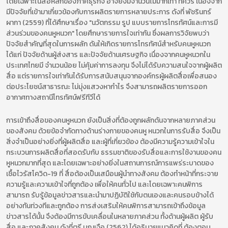
โดยเฉพาะในสื่อหลักของภาคธุรกิจ อาจยังมีจำนวนไม่มากเท่า ที่ควร เนื่องจาก
มีปัจจัยที่เข้ามาเกี่ยวข้องกับการผลิตรายการหลายประการ ดังที่ พัชรินทร์
ผากา (2559) ที่ได้ศึกษาเรื่อง "นวัตกรรม รูป แบบรายการโทรทัศน์และการมี
ส่วนร่วมของคนหูหนวก" โดยศึกษารายการใจเท่ากัน ซึ่งผลการวิจัยพบว่า
ปัจจัยสำคัญที่สุดในการผลัก ดันให้เกิดรายการโทรทัศน์สำหรับคนหูหนวก
ได้แก่ ปัจจัยด้านผู้ส่งสาร และปัจจัยด้านเศรษฐกิจ เนื่องจากคนหูหนวกใน
ประเทศไทยมี จำนวนน้อย ไม่คุ้มค่าการลงทุน จึงไม่ได้รับความสนใจจากผู้ผลิต
สื่อ แต่รายการใจเท่ากันได้รับการสนับสนุนจากองค์กรผู้ผลิตสื่อเพื่อสนอง
ต่อประโยชน์สาธารณะ ไม่มุ่งแสวงหากำไร จึงสามารถผลิตรายการออก
อากาศทางสถานีโทรทัศน์ฟรีทีวีได้
การเข้าถึงสื่อของคนหูหนวก ยังเป็นสิ่งที่ต้องถูกผลักดันจากหลายภาคส่วน
ของสังคม ด้วยข้อจำกัดทางด้านร่างกายของคนหู หนวกในการรับสื่อ จึงเป็น
สิ่งจำเป็นอย่างยิ่งที่ผู้ผลิตสื่อ และผู้ที่เกี่ยวข้อง ต้องมีความรู้ความเข้าใจใน
กระบวนการผลิตสื่อที่สอดรับกับ ธรรมชาติของรับสื่อและการใช้งานของคน
หูหนวกมากที่สุด และโดยเฉพาะอย่างยิ่งในสถานการณ์การแพร่ระบาดของ
เชื้อไวรัสโควิด-19 ที่ สื่อต้องเป็นเสมือนผู้นำทางสังคม ต้องทำหน้าที่กระจาย
ความรู้และความเข้าใจที่ถูกต้อง เพื่อให้คนทั่วไป และโดยเฉพาะคนพิการ
สามารถ รับรู้ข้อมูลข่าวสารและนำมาปฏิบัติใช้กับตนเองและคนรอบข้างได้
อย่างทันท่วงทีและถูกต้อง การส่งเสริมให้คนพิการสามารถเข้าถึงข้อมูล
ข่าวสารได้นั้น จึงต้องมีการขับเคลื่อนในหลายภาคส่วน ทั้งด้านผู้ผลิต ผู้รับ
สื่อ และภาคสังคม ดังที่ตรี บุญเจือ (2562) ได้อธิบายแนวคิดที่ ต้องตอบ