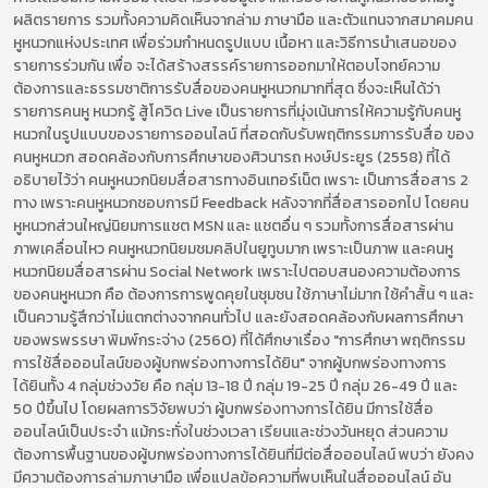
ผลิตรายการ รวมทั้งความคิดเห็นจากล่าม ภาษามือ และตัวแทนจากสมาคมคน
หูหนวกแห่งประเทศ เพื่อร่วมกำหนดรูปแบบ เนื้อหา และวิธีการนำเสนอของ
รายการร่วมกัน เพื่อ จะได้สร้างสรรค์รายการออกมาให้ตอบโจทย์ความ
ต้องการและธรรมชาติการรับสื่อของคนหูหนวกมากที่สุด ซึ่งจะเห็นได้ว่า
รายการคนหู หนวกรู้ สู้โควิด Live เป็นรายการที่มุ่งเน้นการให้ความรู้กับคนหู
หนวกในรูปแบบของรายการออนไลน์ ที่สอดกับรับพฤติกรรมการรับสื่อ ของ
คนหูหนวก สอดคล้องกับการศึกษาของศิวนารถ หงษ์ประยูร (2558) ที่ได้
อธิบายไว้ว่า คนหูหนวกนิยมสื่อสารทางอินเทอร์เน็ต เพราะ เป็นการสื่อสาร 2
ทาง เพราะคนหูหนวกชอบการมี Feedback หลังจากที่สื่อสารออกไป โดยคน
หูหนวกส่วนใหญ่นิยมการแชต MSN และ แชตอื่น ๆ รวมทั้งการสื่อสารผ่าน
ภาพเคลื่อนไหว คนหูหนวกนิยมชมคลิปในยูทูบมาก เพราะเป็นภาพ และคนหู
หนวกนิยมสื่อสารผ่าน Social Network เพราะไปตอบสนองความต้องการ
ของคนหูหนวก คือ ต้องการการพูดคุยในชุมชน ใช้ภาษาไม่มาก ใช้คำสั้น ๆ และ
เป็นความรู้สึกว่าไม่แตกต่างจากคนทั่วไป และยังสอดคล้องกับผลการศึกษา
ของพรพรรษา พิมพ์กระจ่าง (2560) ที่ได้ศึกษาเรื่อง "การศึกษา พฤติกรรม
การใช้สื่อออนไลน์ของผู้บกพร่องทางการได้ยิน" จากผู้บกพร่องทางการ
ได้ยินทั้ง 4 กลุ่มช่วงวัย คือ กลุ่ม 13-18 ปี กลุ่ม 19-25 ปี กลุ่ม 26-49 ปี และ
50 ปีขึ้นไป โดยผลการวิจัยพบว่า ผู้บกพร่องทางการได้ยิน มีการใช้สื่อ
ออนไลน์เป็นประจำ แม้กระทั่งในช่วงเวลา เรียนและช่วงวันหยุด ส่วนความ
ต้องการพื้นฐานของผู้บกพร่องทางการได้ยินที่มีต่อสื่อออนไลน์ พบว่า ยังคง
มีความต้องการล่ามภาษามือ เพื่อแปลข้อความที่พบเห็นในสื่อออนไลน์ อัน