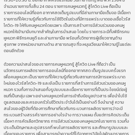
19.30-20.30 น. ออกอากาศครั้งแรกเมื่อ วันที่ 16 กรกฎาคม พ.ศ 2564 มี
จำนวนรายการทั้งสิ้น 24 ตอน รายการคนหูหนวกรู้ สู้โควิด Live ถือเป็น
รายการออนไลน์ที่ออก อากาศสดเต็มรูปแบบที่มีล่ามภาษามือเต็มจอ มีเนื้อหา
รายการที่ให้ความรู้เกี่ยวกับการใช้ชีวิตในช่วงที่มีการแพร่ระบาดของเชื้อไวรัส
โควิด-19 ให้กับคนหูหนวกโดยเฉพาะ เป็นการสร้างการมีส่วนร่วมของคนหู
หนวกให้เข้ามามีบทบาทสำคัญในการนำเสนอ โดยใน รายการจะมีทั้งพิธีกรคน
หูหนวก พิธีกรคนหูดี และล่ามภาษามือ พร้อมทั้งวิทยากรผู้เชี่ยวชาญด้าน
สุขภาพ จากหน่วยงานทางด้าน สาธารณสุข ที่จะหมุนเวียนมาให้ความรู้ในแต่ละ
ตอนอีกด้วย
ด้วยความน่าสนใจของรายการคนหูหนวกรู้ สู้โควิด Live ที่ถือว่า เป็น
นวัตกรรมการผลิตรายการออนไลน์ที่ออกอากาศสด เต็มรูปแบบครั้งแรก
เพื่อคนหูหนวก เป็นรายการที่ให้ความรู้เกี่ยวกับสถานการณ์การแพร่ระบาด
ใหม่ของไวรัสโควิด-19 และยังเป็น รายการที่สร้างการมีส่วนร่วมของคนหู
หนวก รวมทั้งการนำเสนอทั้งรูปแบบและเนื้อหารายการที่เป็นประโยชน์ต่อผู้
ชมที่เป็นกลุ่ม เฉพาะอย่างคนหูหนวกในการเข้าถึงข้อมูลข่าวสาร เพื่อนำไปใช้
ดูแลตนเองและครอบครัวในชีวิตประจำวันได้เป็นอย่างดี จึงนำมาสู่ ความ
สนใจของผู้วิจัยที่ต้องการศึกษาเกี่ยวกับกระบวนการผลิตรายการว่าจะมี
กระบวนสร้างสรรค์รายการอย่างไรบ้าง การวางแผน ตั้งแต่การคิดประเด็น
เนื้อหา การคัดเลือกวิทยากร การมีส่วนร่วมของคนหูหนวกในรายการ รวมทั้ง
ประเด็นปัญหาและอุปสรรคที่ พบในการผลิตรายการ และศึกษารูปแบบและ
เนื้อหาของรายการ เพื่อสามารถนำความรู้ที่ได้จากการวิจัยไปพัฒนารายการ