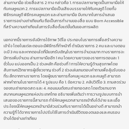
ล่ามภาษามือ ช่วยสื่อสาร 2 ทาง กล่าวคือ 1. การแปลภาษาพูดเป็นภาษามือให้
กับคนหูหนวก 2. การแปลภาษามือเป็นเสียงบรรยายให้กับคนหูดี โดยทั้ง
พิธีกรคนหูดี พิธีกรคนหูหนวก และล่ามภาษามือ มีบทบาทในการนำเสนอ
รายการอย่างเท่าเทียมกัน ถือเป็นการทำงานของสื่อ แบบ Born Accessible
ที่สร้างความเท่าเทียมในการรับสื่อตั้งแต่ขั้นต้นของการผลิต
นอกจากนี้รายการยังมีการใช้ภาพ วิดีโอ ประกอบในรายการเพื่อสร้างความ
เข้าใจ โดยในแต่ละตอนจะมีพิธีกรที่ทำหน้าที่ ดำเนินรายการ 2 คน และบางตอน
จะมี 3 คน และหากตอนใดที่มีแขกรับเชิญในรายการจำนวนมาก ทางรายการจะ
มีการเพิ่มจำนวน ล่ามภาษามืออีก 1 คน โดยความยาวของรายการตอนละ 1
ชั่วโมง แบ่งออกเป็น 2 ช่วงหลัก คือช่วงที่ 1 การให้ความรู้ด้านสุขภาพโดย
สัมภาษณ์วิทยากรผู้เชี่ยวชาญ ช่วงที่ 2 ช่วงเล่นเกมตอบคำถามเพื่อลุ้นรับของ
ที่ระลึกจากทางรายการ โดยผู้ชมรายการทั้งคนหู หนวก และคนหูดี สามารถ
ฝากคำถามในรายการได้ 4 รูปแบบ คือ 1. ข้อความ 2. คลิปวิดีโอ 3. ถามสดร่วม
จอขณะถ่ายทอดสด และ 4. คอมเมนต์ขณะถ่ายทอดสด โดยตัวแทนจาก
สมาคมคนหูหนวกแห่งประเทศไทย อธิบายเพิ่มเติมว่า การวางรูปแบบการนำ
เสนอของรายการนี้สามารถ ทำให้คนหูหนวกสามารถเข้าถึงได้ง่าย และเอื้อ
ประโยชน์ให้คนหูหนวกเข้ามามีส่วนร่วมกับรายการได้เป็นอย่างดี สามารถนำ
ความรู้ที่ ได้จากรายการไปปรับใช้ในการดำเนินชีวิตของตนเองและคนรอบ
ข้างได้อย่างเท่าเทียม