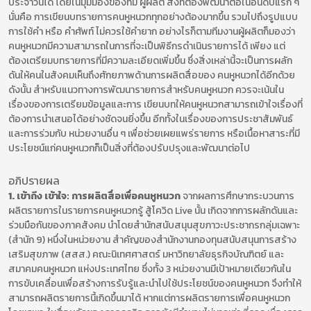
ประจำวันได้ โดยในมุมมองของทีม ผู้ผลิต สิ่งที่ต้องพัฒนาต่อในอันดับแรก ๆ
นั่นคือ การเขียนบทรายการคนหูหนวกทุกอย่างต้องมากขึ้น รวมไปถึงรูปแบบ
การใช้คำ หรือ คำศัพท์ ไม่ควรใช้คำยาก อย่างไรก็ตามทีมงานผู้ผลิตก็มองว่า
คนหูหนวกมีความสามารถในการที่จะเป็นพิธีกรดำเนินรายการได้ เพียง แต่
ต้องเตรียมบทรายการที่มีความละเอียดเพิ่มขึ้น ซึ่งสิ่งเหล่านี้จะเป็นการผลัก
ดันให้คนในสังคมเห็นถึงศักยภาพด้านการผลิตสื่อของ คนหูหนวกได้อีกด้วย
ดังนั้น สำหรับแนวทางการพัฒนารายการสำหรับคนหูหนวก ควรจะเน้นใน
เรื่องของการเตรียมข้อมูลและการ เขียนบทให้คนหูหนวกสามารถเข้าใจเรื่องที่
ต้องการนำเสนอได้อย่างชัดจนยิ่งขึ้น อีกทั้งในเรื่องของการประชาสัมพันธ์
และการร่วมกับ หน่วยงานอื่น ๆ เพื่อช่วยเผยแพร่รายการ หรือเนื้อหาสาระที่มี
ประโยชน์แก่คนหูหนวกก็เป็นสิ่งที่ต้องปรับปรุงและพัฒนาต่อไป
อภิปรายผล
1. เข้าถึง เข้าใจ: การผลิตสื่อเพื่อคนหูหนวก
จากผลการศึกษากระบวนการ
ผลิตรายการในรายการคนหูหนวกรู้ สู้โควิด Live นั้น เกิดจากการผลักดันและ
ร่วมมือกันของภาคสังคม นำโดยสำนักสนับสนุนสุขภาวะประชากรกลุ่มเฉพาะ
(สำนัก 9) หนึ่งในหน่วยงาน สำคัญของสำนักงานกองทุนสนับสนุนการสร้าง
เสริมสุขภาพ (สสส.) คณะนิเทศศาสตร์ มหาวิทยาลัยธุรกิจบัณฑิตย์ และ
สมาคมคนหูหนวก แห่งประเทศไทย ซึ่งทั้ง 3 หน่วยงานมีเป้าหมายเดียวกันใน
การขับเคลื่อนเพื่อสร้างการรับรู้และนำไปใช้ประโยชน์ของคนหูหนวก จึงทำให้
สามารถผลิตรายการนี้เกิดขึ้นมาได้ หากแต่การผลิตรายการเพื่อคนหูหนวก