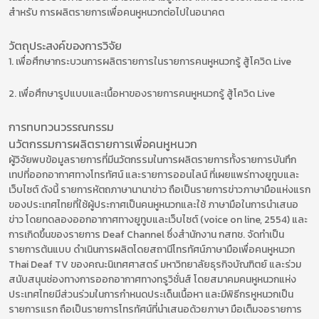
สำหรับ การผลิตรายการเพื่อคนหูหนวกต่อไปในอนาคต
วัตถุประสงค์ของการวิจัย
1. เพื่อศึกษากระบวนการผลิตรายการในรายการคนหูหนวกรู้ สู้โควิด Live
2. เพื่อศึกษารูปแบบและเนื้อหาของรายการคนหูหนวกรู้ สู้โควิด Live
การทบทวนวรรณกรรม
นวัตกรรมการผลิตรายการเพื่อคนหูหนวก
ผู้วิจัยพบข้อมูลรายการที่มีนวัตกรรมในการผลิตรายการทั้งรายการบันทึก
เทปที่ออกอากาศทางโทรทัศน์ และรายการออนไลน์ ที่เผยแพร่ทางยูทูบและ
เว็บไซต์ ดังนี้ รายการหัตถภาษานานาข่าว ถือเป็นรายการข่าวภาษามือแห่งแรก
ของประเทศไทยที่ใช้ผู้ประกาศเป็นคนหูหนวกและใช้ ภาษามือในการนำเสนอ
ข่าว โดยทดลองออกอากาศทางยูทูบและเว็บไซต์ (voice on line, 2554) และ
การเกิดขึ้นของรายการ Deaf Channel ซึ่งสำนักงาน กสทช. จัดทำเป็น
รายการต้นแบบ ดำเนินการผลิตโดยสถานีโทรทัศน์ภาษามือเพื่อคนหูหนวก
Thai Deaf TV ของคณะนิเทศศาสตร์ มหาวิทยาลัยธุรกิจบัณฑิตย์ และร่วม
สนับสนุนช่องทางการออกอากาศทางทรูวิชั่นส์ โดยสมาคมคนหูหนวกแห่ง
ประเทศไทยมีส่วนร่วมในการกำหนดประเด็นเนื้อหา และมีพิธีกรหูหนวกเป็น
รายการแรก ถือเป็นรายการโทรทัศน์ที่นำเสนอด้วยภาษา มือเต็มจอรายการ