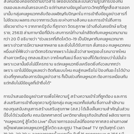
สังคมต้องคอยติดตามข่าวสาร เพื่ออัปเดตและเป็นความรู้ในการป้องกัน
ตนเองและคนในครอบครัว แต่ท่ามกลางข้อมูลในภาวะวิกฤติที่ถูกสื่อสารออก
มานั้น กลุ่มคนหูหนวกกลับต้องเผชิญกับปัญหาใน การเข้าถึงข้อมูลข่าวสารที่
ไม่ชัดเจน ผลกระทบจากการเว้นระยะห่างทางสังคม และการเข้าไม่ถึงการ
เยียวยาต่าง ๆ จากภาครัฐดัง ที่สุชาดา จิตรสุภาพ (อ้างถึงในคชรักษ์ แก้วสุ
ราช, 2563) ล่ามภาษามือที่มีประสบการณ์ทำงานใกล้ชิดกับคนหูหนวกมานาน
กว่า 20 ปี อธิบายว่า "ช่วงแรกที่เกิดโควิด-19 เป็นปัญหากับคนหูหนวกมาก
เพราะข่าวสารมีความหลากหลาย และยังไม่ได้รับการก ลั่นกรอง คนหูหนวกคน
หนึ่งเล่าให้ฟังว่า เขาวิตกจริตมากเพราะไม่แน่ใจว่าสาเหตุของโรคมาจากไหน
ค้างคาวหรืองู ตกลงแล้วมา จากไหนกันแน่ ซึ่งเราเองก็ได้แต่ตอบว่าไม่มั่นใจ
เพราะเวลานั้นยังไม่มีใครทราบ แต่คนหูหนวกยิ่งเครียดยิ่งกังวลมากกว่า
เพราะ เขาไม่มีข้อมูลเลยว่า ติดกันแบบไหน คนสู่คนหรือไม่ ป้องกันอะไรได้บ้าง
ช่วงที่ทุกคนต้องการข้อมูลข่าวสาร ก็เป็นช่วงที่คนหูหนวก ต้องการเหมือนกัน
แต่กลับไม่มีข้อมูลที่เข้าถึงได้"
การนำเสนอข้อมูลข่าวสารเพื่อให้ความรู้ สร้างความเข้าใจที่ถูกต้อง และการ
ส่งเสริมการเข้าถึงชุดความรู้ต่อกลุ่ม คนหู หนวกก็เช่นกัน ซึ่งทางสำนักงาน
กองทุนสนับสนุนการสร้างเสริมสุขภาพ (สส.) ได้เล็งเห็นความสำคัญในส่วน
นี้จึงได้ร่วมมือกับ คณะนิเทศศาสตร์ มหาวิทยาลัยธุรกิจบัณฑิตย์ ผลิตรายการ
"คนหูหนวกรู้ สู้โควิด Live" เป็นรายการออนไลน์ที่ออกอากาศสด ผ่านทางเฟ
ซบุ๊กแฟนเพจคนหูหนวกรู้สู้โควิด และยูทูU Thai Deaf TV ทุกวันศุกร์ เวลา