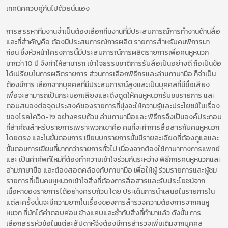
เทคนิคควบคู่กันไปด้วยนั่นเอง
การสรรหาทีมงานจำเป็นต้องเลือกทีมงานที่มีประสบการณ์การทำงานด้านสื่อ
และที่สำคัญคือ ต้องมีประสบการณ์การผลิต รายการสำหรับคนพิการมา
ก่อน ซึ่งหัวหน้าโครงการนี้มีประสบการณ์การผลิตรายการเพื่อคนหูหนวก
มากว่า 10 ปี จึงทำให้สามารถ เข้าใจธรรมชาติการรับสื่อเป็นอย่างดี ถือเป็นข้อ
ได้เปรียบในการผลิตรายการ ส่วนการเลือกพิธีกรและล่ามภาษามือ ก็จำเป็น
ต้องมีการ เลือกจากบุคคลที่มีประสบการณ์สูงและเป็นบุคคลที่มีชื่อเสียง
เพื่อจะสามารถเป็นกระบอกเสียงและดึงดูดให้คนหูหนวกรับชมรายการ และ
ตอบสนองต่อจุดประสงค์ของรายการที่มุ่งจะให้ความรู้และประโยชน์ในเรื่อง
ของโรคโควิด-19 อย่างครบถ้วน ล่ามภาษามือและ พิธีกรจึงเป็นองค์ประกอบ
ที่สำคัญสำหรับรายการเพราะพวกเขาคือ คนที่จะทำการสื่อสารกับคนหูหนวก
โดยตรง และในขั้นตอนการ เขียนบทรายการนั้นมีรายละเอียดที่ต้องดูแลและ
ขั้นตอนการเขียนที่มากกว่ารายการทั่วไป เนื่องจากต้องใช้ภาษาทางการแพทย์
และ เป็นคำศัพท์ใหม่ที่ต้องทำความเข้าใจร่วมกันระหว่าง พิธีกกรคนหูหนวกและ
ล่ามภาษามือ และต้องสอดคล้องกับภาษามือ เพื่อให้ผู้ ร่วมรายการและผู้ชม
รายการที่เป็นคนหูหนวกเข้าใจสิ่งที่ต้องการสื่อสารและรับประโยชน์จาก
เนื้อหาของรายการได้อย่างครบถ้วน โดย ประเด็นการนำเสนอในรายการใน
แต่ละครั้งนั้นจะมีความยากในเรื่องของการสำรวจความต้องการจากคนหู
หนวก ที่มักได้คำตอบค่อน ข้างแคบและซ้ำกับสิ่งที่ทำมาแล้ว ดังนั้น การ
เลือกสรรหัวข้อในแต่ละสัปดาห์จึงต้องมีการสำรวจเพิ่มเติมจากบุคคล