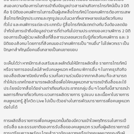
สนองความต้องการในการเข้าถึงข้อมูลข่าวสารผ่านกิจการโทรทัศน์เป็น 3 มิติ
คือ 1) มิติของคนพิการในการเป็นผู้เสพสื่อโทรทัศน์ โดยคนพิการต้องการเสพ
สื่อโทรทัศน์ทุกประเภทและทุกรูปแบบในเวลาที่หลากหลายเช่นเดียวกับคน
ทั่วไป และคนพิการแต่ละประเภทรับ รู้สื่อโทรทัศน์แตกต่างกัน จึงต้องลดข้อ
จำกัดในการเข้าถึงข้อมูลข่าวสารที่ต่างกันไปตามประเภทของความพิการ 2 มิติ
ของการเป็นผู้ร่วม ผลิตสื่อที่สื่อสารมวลชนควรรับรู้เกี่ยวกับคนพิการ และ 3
มิติของสังคม โดยการที่สังคมมองว่าคนพิการเป็น "คนอื่น" ไม่ใช่พวกเรา เป็น
ปัญหาสำคัญเมื่อคนอื่นกลายเป็นคนชายขอบ
จะเห็นได้ว่า หากมีการส่งเสริมและผลักดันให้มีการผลิตสี่อ รายการโทรทัศน์
หรือรายการออนไลน์สำหรับคนหูหนวก หรือคน พิการอื่น ๆ ในภาคธุรกิจกิจ
ของสื่อเชิงพาณิชย์มากขึ้น รวมทั้งความร่วมมือจากภาคสังคม ก็จะสามารถ
ทำให้ประเทศไทยสามารถผลิตสื่อเพื่อให้คนหูหนวกสามารถเข้าถึงสื่อและใช้
ประโยชน์จากสื่อได้อย่างเท่าเทียมกับประชากรกลุ่ม อื่น ๆ โดยทั้งนี้สามารถนำ
ผลการศึกษาเกี่ยวกับกระบวนการผลิตรายการ รูปแบบ และเนื้อหาในรายการ
คนหูหนวกรู้ สู้โควิด Live ไปเป็น ตัวอย่างในการพัฒนารายการเพื่อคนหูหนวก
ต่อไปได้
การผลิตสื่อรายการเพื่อคนหูหนวกนั้นต้องมีความเข้าใจพฤติกรรมในการเปี
ดรับสื่อ และธรรมชาติของการรับสื่อของคนหูหนวก รวมทั้งผู้ผลิตรายการมี
การเตรียมความพร้อม โดยสำรวจข้อมูลจากเครือข่ายคนหูหนวกของทีมผู้