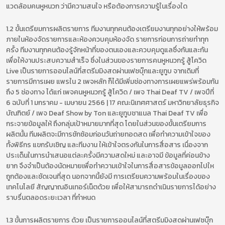
แวดล้อมคนหูหนวก ว่ามีความสนใจ หรือต้องการความรู้ในเรื่องใด
1.2 ขั้นเตรียมการผลิตรายการ ทีมงานทุกคนต้องเตรียมงานทุกอย่างให้พร้อม
ภายในห้องจัดรายการและห้องควบคุมห้องจัด รายการก่อนการถ่ายทำทุก
ครั้ง ทีมงานทุกคนต้องรู้จักหน้าที่ของตนเองและควบคุมดูแลซึ่งกันและกัน
เพื่อให้งานประสบความสำเร็จ ซึ่งในส่วนของรายการคนหูหนวกรู้ สู้โควิด
Live เป็นรายการออนไลน์ที่สตรีมมิงสดผ่านเฟซบุ๊กและยูทูบ จากเดิมที่
รายการมีการเผย แพรใน 2 เพจหลัก ก็ได้มีเพิ่มช่องทางการเผยแพร่พร้อมกัน
ถึง 5 ช่องทาง ได้แก่ เพจคนหูหนวกรู้ สู้โควิด / เพจ Thai Deaf TV / เพจปีที่
6 ฉบับที่ 1 มกราคม - เมษายน 2566 | 17 คณะนิเทศศาสตร์ มหาวิทยาลัยธุรกิจ
บัณฑิตย์ / เพจ Deaf Show by Ton และยูทูบชาแนล Thai Deaf TV เพื่อ
กระจายข้อมูลให้ ถึงกลุ่มเป้าหมายมากที่สุด โดยในส่วนของขั้นเตรียมการ
ผลิตนั้น ทีมผลิตจะมีการชักซ้อมก่อนวันถ่ายทอดสด เพื่อทำความเข้าใจของ
ทั้งพิธีกร แขกรับเชิญ และทีมงาน ให้เข้าใจตรงกันในการสื่อสาร เนื่องจาก
ประเด็นในการนำเสนอแต่ละครั้งมีความสดใหม่ และอาจมี ข้อมูลที่ค่อนข้าง
ยาก จึงจำเป็นต้องนัดหมายเพื่อทำความเข้าใจในการสื่อสารข้อมูลออกไปให
ถูกต้องและชัดเจนที่สุด นอกจากนี้ยังมี การเตรียมความพร้อมในเรื่องของ
เทคโนโลยี สัญญาณอินเทอร์เน็ตด้วย เพื่อให้สามารถดำเนินรายการได้อย่าง
ราบรื่นตลอดระยะเวลา ที่กำหนด
1.3 ขั้นการผลิตรายการ ด้วย เป็นรายการออนไลน์ที่สตรีมมิงสดผ่านเฟซบุ๊ก