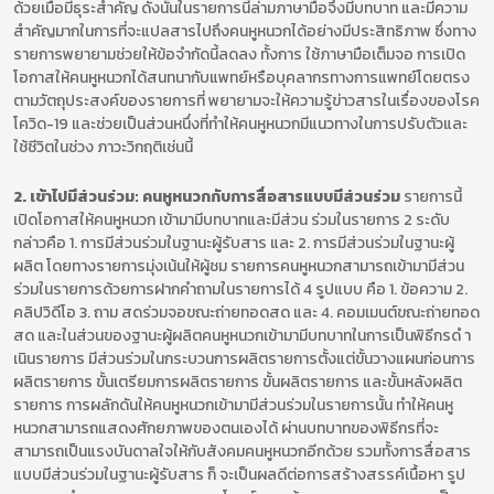
ด้วยเมื่อมีธุระสำคัญ ดังนั้นในรายการนี้ล่ามภาษามือจึงมีบทบาท และมีความ
สำคัญมากในการที่จะแปลสารไปถึงคนหูหนวกได้อย่างมีประสิทธิภาพ ซึ่งทาง
รายการพยายามช่วยให้ข้อจำกัดนี้ลดลง ทั้งการ ใช้ภาษามือเต็มจอ การเปิด
โอกาสให้คนหูหนวกได้สนทนากับแพทย์หรือบุคลากรทางการแพทย์โดยตรง
ตามวัตถุประสงค์ของรายการที่ พยายามจะให้ความรู้ข่าวสารในเรื่องของโรค
โควิด-19 และช่วยเป็นส่วนหนึ่งที่ทำให้คนหูหนวกมีแนวทางในการปรับตัวและ
ใช้ชีวิตในช่วง ภาวะวิกฤติเช่นนี้
2. เข้าไปมีส่วนร่วม: คนหูหนวกกับการสื่อสารแบบมีส่วนร่วม
รายการนี้
เปิดโอกาสให้คนหูหนวก เข้ามามีบทบาทและมีส่วน ร่วมในรายการ 2 ระดับ
กล่าวคือ 1. การมีส่วนร่วมในฐานะผู้รับสาร และ 2. การมีส่วนร่วมในฐานะผู้
ผลิต โดยทางรายการมุ่งเน้นให้ผู้ชม รายการคนหูหนวกสามารถเข้ามามีส่วน
ร่วมในรายการด้วยการฝากคำถามในรายการได้ 4 รูปแบบ คือ 1. ข้อความ 2.
คลิปวิดีโอ 3. ถาม สดร่วมจอขณะถ่ายทอดสด และ 4. คอมเมนต์ขณะถ่ายทอด
สด และในส่วนของฐานะผู้ผลิตคนหูหนวกเข้ามามีบทบาทในการเป็นพิธีกรดํ า
เนินรายการ มีส่วนร่วมในกระบวนการผลิตรายการตั้งแต่ขั้นวางแผนก่อนการ
ผลิตรายการ ขั้นเตรียมการผลิตรายการ ขั้นผลิตรายการ และขั้นหลังผลิต
รายการ การผลักดันให้คนหูหนวกเข้ามามีส่วนร่วมในรายการนั้น ทำให้คนหู
หนวกสามารถแสดงศักยภาพของตนเองได้ ผ่านบทบาทของพิธีกรที่จะ
สามารถเป็นแรงบันดาลใจให้กับสังคมคนหูหนวกอีกด้วย รวมทั้งการสื่อสาร
แบบมีส่วนร่วมในฐานะผู้รับสาร ก็ จะเป็นผลดีต่อการสร้างสรรค์เนื้อหา รูป