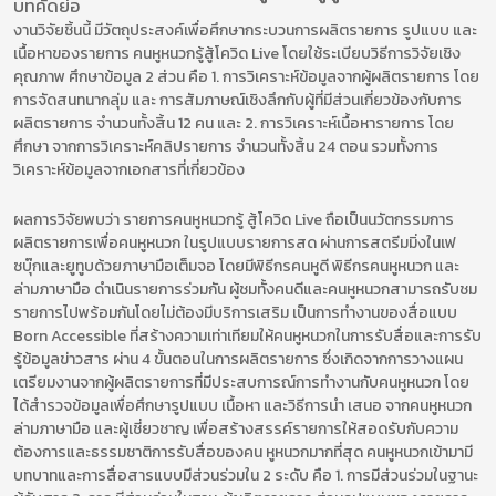
บทคัดย่อ
งานวิจัยชิ้นนี้ มีวัตถุประสงค์เพื่อศึกษากระบวนการผลิตรายการ รูปแบบ และ
เนื้อหาของรายการ คนหูหนวกรู้สู้โควิด Live โดยใช้ระเบียบวิธีการวิจัยเชิง
คุณภาพ ศึกษาข้อมูล 2 ส่วน คือ 1. การวิเคราะห์ข้อมูลจากผู้ผลิตรายการ โดย
การจัดสนทนากลุ่ม และ การสัมภาษณ์เชิงลึกกับผู้ที่มีส่วนเกี่ยวข้องกับการ
ผลิตรายการ จํานวนทั้งสิ้น 12 คน และ 2. การวิเคราะห์เนื้อหารายการ โดย
ศึกษา จากการวิเคราะห์คลิปรายการ จํานวนทั้งสิ้น 24 ตอน รวมทั้งการ
วิเคราะห์ข้อมูลจากเอกสารที่เกี่ยวข้อง
ผลการวิจัยพบว่า รายการคนหูหนวกรู้ สู้โควิด Live ถือเป็นนวัตกรรมการ
ผลิตรายการเพื่อคนหูหนวก ในรูปแบบรายการสด ผ่านการสตรีมมิ่งในเฟ
ซบุ๊กและยูทูบด้วยภาษามือเต็มจอ โดยมีพิธีกรคนหูดี พิธีกรคนหูหนวก และ
ล่ามภาษามือ ดําเนินรายการร่วมกัน ผู้ชมทั้งคนดีและคนหูหนวกสามารถรับชม
รายการไปพร้อมกันโดยไม่ต้องมีบริการเสริม เป็นการทํางานของสื่อแบบ
Born Accessible ที่สร้างความเท่าเทียมให้คนหูหนวกในการรับสื่อและการรับ
รู้ข้อมูลข่าวสาร ผ่าน 4 ขั้นตอนในการผลิตรายการ ซึ่งเกิดจากการวางแผน
เตรียมงานจากผู้ผลิตรายการที่มีประสบการณ์การทํางานกับคนหูหนวก โดย
ได้สํารวจข้อมูลเพื่อศึกษารูปแบบ เนื้อหา และวิธีการนํา เสนอ จากคนหูหนวก
ล่ามภาษามือ และผู้เชี่ยวชาญ เพื่อสร้างสรรค์รายการให้สอดรับกับความ
ต้องการและธรรมชาติการรับสื่อของคน หูหนวกมากที่สุด คนหูหนวกเข้ามามี
บทบาทและการสื่อสารแบบมีส่วนร่วมใน 2 ระดับ คือ 1. การมีส่วนร่วมในฐานะ