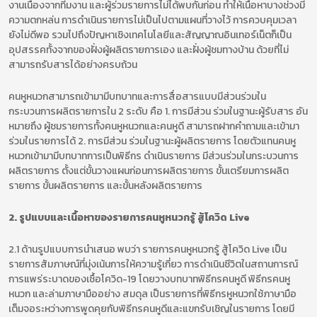
งานเนื่องจากทีมงาน และผู้ร่วมรายการไม่ได้พบกันก่อน ทำให้เนื้อหาบางช่วงมี
ความตกหล่น การดำเนินรายการไม่เป็นไปตามแผนที่วางไว้ การควบคุมเวลา
ยังไม่ดีพอ รวมไปถึงปัญหาเชิงเทคโนโลยีและสัญญาณอินเทอร์เน็ตก็เป็น
อุปสรรคทั้งจากของฝั่งผู้ผลิตรายการเอง และฝั่งผู้ชมทางบ้าน ด้วยที่ไม่
สามารถรับสารได้อย่างครบถ้วน
คนหูหนวกสามารถเข้ามามีบทบาทและการสื่อสารแบบมีส่วนร่วมใน
กระบวนการผลิตรายการใน 2 ระดับ คือ 1. การมีส่วน ร่วมในฐานะผู้รับสาร อัน
หมายถึง ผู้ชมรายการทั้งคนหูหนวกและคนหูดี สามารถฝากคำถามและเข้ามา
ร่วมในรายการได้ 2. การมีส่วน ร่วมในฐานะผู้ผลิตรายการ โดยตัวแทนคนหู
หนวกเข้ามามีบทบาทการเป็นพิธีกร ดำเนินรายการ มีส่วนร่วมในกระบวนการ
ผลิตรายการ ตั้งแต่ขั้นวางแผนก่อนการผลิตรายการ ขั้นเตรียมการผลิต
รายการ ขั้นผลิตรายการ และขั้นหลังผลิตรายการ
2. รูปแบบและเนื้อหาของรายการคนหูหนวกรู้ สู้โควิด Live
2.1 ด้านรูปแบบการนำเสนอ พบว่า รายการคนหูหนวกรู้ สู้โควิด Live เป็น
รายการสัมภาษณ์ที่มุ่งเน้นการให้ความรู้เกี่ยว การดำเนินชีวิตในสถานการณ์
การแพร่ระบาดของเชื้อโควิด-19 โดยวางบทบาทพิธีกรคนหูดี พิธีกรคนหู
หนวก และล่ามภาษามืออย่าง สมดุล เป็นรายการที่พิธีกรหูหนวกใช้ภาษามือ
เต็มจอระหว่างการพูดคุยกับพิธีกรคนหูดีและแขกรับเชิญในรายการ โดยมี