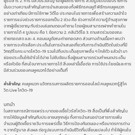
ผู้รับสาร 2. การ มีส่วนร่วมในฐานะผู้ผลิตรายการ ส่วนรูปแบบของรายการ
นั้นจะวางความสําคัญในการนําเสนอของทั้งพิธีกรคนหูดี พิธีกรคนหูหนวก
อย่างเท่าเทียม มีการใช้ภาพ วิดีโอ ประกอบในรายการเพื่อสร้างความเข้าใจ
รายการแบ่งช่วงรายการออกเป็น 2 ช่วง คือ ช่วงการให้ ความรู้ด้านสุขภาพ
จากผู้เชี่ยวชาญ กับช่วงเล่นเกมตอบคําถาม โดยผู้ชมสามารถฝากคําถามใน
รายการได้ 4 รูปแบบ คือ 1. ข้อความ 2. คลิปวิดีโอ 3. ถามสดร่วมจอขณะ
ถ่ายทอดสด และ 4. คอมเมนูต์ขณะถ่ายทอดสด ส่วนทางด้านเนื้อหา พบว่า
รายการจะคัดเลือก ประเด็นในการนำเสนอเกี่ยวกับการดำเนินชีวิตในช่วงที่มี
วิกฤติโรคระบาดโควิด-19 รวมไปถึงประเด็นสุขภาพอื่น ๆ ใกล้ตัว แล้วนำ มา
ย่อยประเด็นให้เข้าใจได้ง่าย ไม่ซับซ้อน ซึ่งผู้ชมสามารถร่วมกำหนดประเด็น
หรือหัวข้อ ที่สนใจมาทางรายการได้ สิ่งเหล่านี้เอื้อต่อ การใช้ประโยชน์และการ
มีส่วนร่วมของคนหูหนวกได้อย่างเต็มที่
คำสำคัญ:
คนหูหนวก นวัตกรรมการผลิตรายการออนไลน์ คนหูหนวกรู้สู้โค
วิด Live โควิด-19
บทนำ
ในสถานการณ์การแพร่ระบาดของเชื้อไวรัสโควิด-19 สื่อเป็นที่พึ่งสำคัญใน
การให้ข้อมูลสำคัญกับประชาชนทุกกลุ่ม ทั้งการนำเสนอข่าวสารการเพิ่ม
จำนวนผู้ติดเชื้อรายวัน การแพร่เชื้อ วิธีการป้องกันตนเอง หรือมาตรการต่าง
ๆ จากรัฐบาล ส่งผล ต่อรูปแบบการดำเนินชีวิตที่เปลี่ยนแปลงไป ทำให้ผู้คนใน