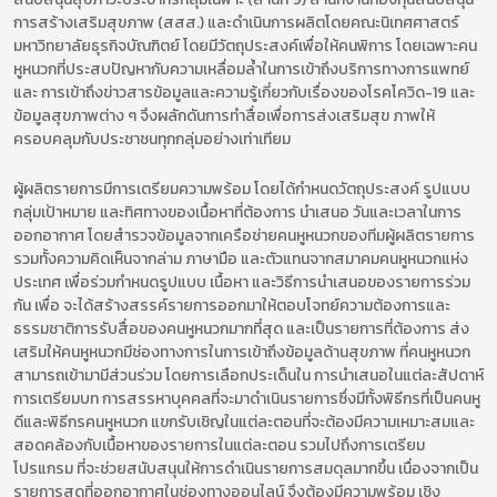
การสร้างเสริมสุขภาพ (สสส.) และดำเนินการผลิตโดยคณะนิเทศศาสตร์
มหาวิทยาลัยธุรกิจบัณฑิตย์ โดยมีวัตถุประสงค์เพื่อให้คนพิการ โดยเฉพาะคน
หูหนวกที่ประสบปัญหากับความเหลื่อมล้ำในการเข้าถึงบริการทางการแพทย์
และ การเข้าถึงข่าวสารข้อมูลและความรู้เกี่ยวกับเรื่องของโรคโควิด-19 และ
ข้อมูลสุขภาพต่าง ๆ จึงผลักดันการทำสื่อเพื่อการส่งเสริมสุข ภาพให้
ครอบคลุมกับประชาชนทุกกลุ่มอย่างเท่าเทียม
ผู้ผลิตรายการมีการเตรียมความพร้อม โดยได้กำหนดวัตถุประสงค์ รูปแบบ
กลุ่มเป้าหมาย และทิศทางของเนื้อหาที่ต้องการ นำเสนอ วันและเวลาในการ
ออกอากาศ โดยสำรวจข้อมูลจากเครือช่ายคนหูหนวกของทีมผู้ผลิตรายการ
รวมทั้งความคิดเห็นจากล่าม ภาษามือ และตัวแทนจากสมาคมคนหูหนวกแห่ง
ประเทศ เพื่อร่วมกำหนดรูปแบบ เนื้อหา และวิธีการนำเสนอของรายการร่วม
กัน เพื่อ จะได้สร้างสรรค์รายการออกมาให้ตอบโจทย์ความต้องการและ
ธรรมชาติการรับสื่อของคนหูหนวกมากที่สุด และเป็นรายการที่ต้องการ ส่ง
เสริมให้คนหูหนวกมีช่องทางการในการเข้าถึงข้อมูลด้านสุขภาพ ที่คนหูหนวก
สามารถเข้ามามีส่วนร่วม โดยการเลือกประเด็นใน การนำเสนอในแต่ละสัปดาห์
การเตรียมบท การสรรหาบุคคลที่จะมาดำเนินรายการซึ่งมีทั้งพิธีกรที่เป็นคนหู
ดีและพิธีกรคนหูหนวก แขกรับเชิญในแต่ละตอนที่จะต้องมีความเหมาะสมและ
สอดคล้องกับเนื้อหาของรายการในแต่ละตอน รวมไปถึงการเตรียม
โปรแกรม ที่จะช่วยสนับสนุนให้การดำเนินรายการสมดุลมากขึ้น เนื่องจากเป็น
รายการสดที่ออกอากาศในช่องทางออนไลน์ จึงต้องมีความพร้อม เชิง