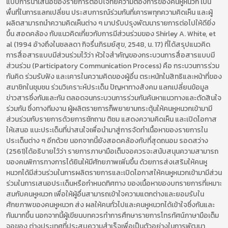
แบบการนำเสนอของรายการตอบโจทย์ความต้องการของคนหูหนวก เป็น
พื้นที่ในการแลกเปลี่ยน ประสบการณ์ร่วมกันที่เคารพทุกความคิดเห็น และผู้
ผลิตสามารถนำความคิดเห็นต่าง ๆ มาปรับปรุงพัฒนารายการต่อไปให้ดียิ่ง
ขึ้น สอดคล้อง กับแนวคิดเกี่ยวกับการมีส่วนร่วมของ Shirley A. White, et
al (1994 อ้างถึงในชลลดา กิจรื่นภิรมย์สุข, 2548, น. 17) ที่ได้สรุปแนวคิด
การสื่อสารแบบมีส่วนร่วมไว้ว่า หัวใจสำคัญของกระบวนการสื่อสารแบบมี
ส่วนร่วม (Participatory Communication Process) คือ กระบวนการร่วม
กันคิด ร่วมรับฟัง และเคารในความคิดของผู้อื่น ตระหนักในสิทธิและหน้าที่ของ
สมาชิกในชุมชน ร่วมวิเคราะห์ประเด็น ปัญหาทางสังคม แลกเปลี่ยนข้อมูล
ข่าวสารซึ่งกันและกัน ตลอดจนกระบวนการร่วมกันค้นหาแนวทางและตัดสินใจ
ร่วมกัน ซึ่งทางทีมงาน ผู้ผลิตรายการก็พยายามกระตุ้นให้คนหูหนวกเข้ามามี
ส่วนร่วมกับรายการด้วยการซักถาม ติชม แสดงความคิดเห็น และเปิดโอกาส
ให้เสนอ แนะประเด็นที่น่าสนใจเพื่อนำมาสู่การจัดทำเนื้อหาของรายการใน
ประเด็นต่าง ๆ อีกด้วย นอกจากนี้ยังสอดคล้องกับที่สุดถนอม รอดสว่าง
(2561)ได้อธิบายไว้ว่า รายการภาษามือเต็มจอควรจะสนับสนุนความสามารถ
ของคนพิการทางการได้ยินให้มีศักยภาพเพิ่มขึ้น ด้วยการส่งเสริมให้คนหู
หนวกได้มีส่วนร่วมในการผลิตรายการและเปิดโอกาสให้คนหูหนวกเข้ามามีส่วน
ร่วมในการเสนอประเด็นหรือกำหนดทิศทาง ของเนื้อหาของบทรายการที่เหมาะ
สมกับคนหูหนวก เพื่อให้ผู้อื่นสามารถเข้าใจความแตกต่างและยอมรับใน
ศักยภาพของคนหูหนวก ส่ง ผลให้คนทั่วไปและคนหูหนวกได้เข้าใจซึ่งกันและ
กันมากขึ้น นอกจากนี้ผู้เขียนบทควรทำการศึกษารายการโทรทัศน์ภาษามือเต็ม
จอของ ต่างประเทศที่ประสบความสำเร็จเพื่อเป็นตัวอย่างในการพัฒนา