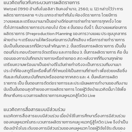
แนวคิดเกี่ยวกับกระบวนการผลิตรายการ
Wetzel (1990 อ้างถึงในอลิสา ชินคงอำนาจ, 2560, น. 12) กล่าวไว้ว่า การ
ผลิตรายการหลาย ๆ ประเภทจะถ่ายทำกันใน ห้องจัดรายการ โดยมีการ
วางแผนและเตรียมงานมาเป็นอย่างดีก่อนการถ่ายทำรายการทุกครั้ง โดย
ทั่วไปการผลิตรายการประกอบไป ด้วย 4 ขั้นตอน ดังนี้ 1. ขั้นวางแผนก่อนการ
ผลิตรายการ (Preproduction Planning ของการวางแผน ประชุมบุคลากร
ฝ่ายต่าง ๆ เตรียมงานให้พร้อมก่อนการบันทึกเสียง หรือการถ่ายทำรายการ
นับเป็นขั้นตอนแรกที่มีความสำคัญมาก 2. ขั้นเตรียมการผลิตรายการ เป็นขั้น
ตอนที่ประกอบด้วยการจัดเตรียม และการซ้อม 3. ขั้นการผลิตรายการ คือ ขั้น
ตอนของการบันทึกเทปรายการหรือถ่ายทอด สด หลังจากที่ทีมงานทุกฝ่าย
เตรียมความพร้อมมาเป็นอย่างดีในวันถ่ายทำจริงจะเป็นการรวมทีมงานมา
ประจำที่ห้องสตูดิโอหรือพื้นที่ ที่กำหนดให้เป็นสถานที่ถ่ายทำ เพื่อช่วยเหลือซึ่ง
กันและกันในขณะบันทึกเทปหรือออกอากาศสด และ 4. ขั้นหลังการผลิต
รายการ เป็น ขั้นตอนการตัดต่อรายการและประเมินผลการทำงานของทีมงาน
นับเป็นขั้นตอนสุดท้ายของการผลิตรายการ โดยผู้วิจัยนำแนวคิดนี้มา ใช้เพื่อ
ศึกษาถึงกระบวนการผลิตรายการคนหูหนวกสู้โควิด Live
แนวคิดการสื่อสารแบบมีส่วนร่วม
แนวคิดการสื่อสารแบบมีส่วนร่วม เมื่อนำใช้ในการศึกษาเรื่องการมีส่วนร่วม
ของคนหูหนวกในกระบวนการผลิตรายการคนหู หนวกรู้สู้โควิด Live จึงจำเป็น
ต้องเข้าใจในระดับของการมีส่วนร่วมของคนหูหนวก โดยผู้วิจัยใช้ระดับของ