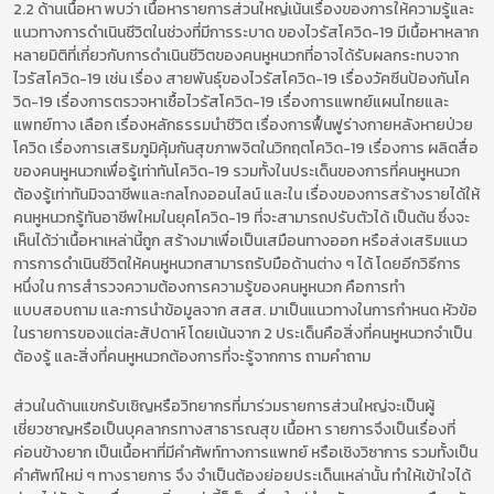
2.2 ด้านเนื้อหา พบว่า เนื้อหารายการส่วนใหญ่เน้นเรื่องของการให้ความรู้และ
แนวทางการดำเนินชีวิตในช่วงที่มีการระบาด ของไวรัสโควิด-19 มีเนื้อหาหลาก
หลายมิติที่เกี่ยวกับการดำเนินชีวิตของคนหูหนวกที่อาจได้รับผลกระทบจาก
ไวรัสโควิด-19 เช่น เรื่อง สายพันธุ์ของไวรัสโควิด-19 เรื่องวัคซีนป้องกันโค
วิด-19 เรื่องการตรวจหาเชื้อไวรัสโควิด-19 เรื่องการแพทย์แผนไทยและ
แพทย์ทาง เลือก เรื่องหลักธรรมนำชีวิต เรื่องการฟื้นฟูร่างกายหลังหายป่วย
โควิด เรื่องการเสริมภูมิคุ้มกันสุขภาพจิตในวิกฤตโควิด-19 เรื่องการ ผลิตสื่อ
ของคนหูหนวกเพื่อรู้เท่าทันโควิด-19 รวมทั้งในประเด็นของการที่คนหูหนวก
ต้องรู้เท่าทันมิจฉาชีพและกลโกงออนไลน์ และใน เรื่องของการสร้างรายได้ให้
คนหูหนวกรู้ทันอาชีพใหมในยุคโควิด-19 ที่จะสามารถปรับตัวได้ เป็นต้น ซึ่งจะ
เห็นได้ว่าเนื้อหาเหล่านี้ถูก สร้างมาเพื่อเป็นเสมือนทางออก หรือส่งเสริมแนว
การการดำเนินชีวิตให้คนหูหนวกสามารถรับมือด้านต่าง ๆ ได้ โดยอีกวิธีการ
หนึ่งใน การสำรวจความต้องการความรู้ของคนหูหนวก คือการทำ
แบบสอบถาม และการนำข้อมูลจาก สสส. มาเป็นแนวทางในการกำหนด หัวข้อ
ในรายการของแต่ละสัปดาห์ โดยเน้นจาก 2 ประเด็นคือสิ่งที่คนหูหนวกจำเป็น
ต้องรู้ และสิ่งที่คนหูหนวกต้องการที่จะรู้จากการ ถามคำถาม
ส่วนในด้านแขกรับเชิญหรือวิทยากรที่มาร่วมรายการส่วนใหญ่จะเป็นผู้
เชี่ยวชาญหรือเป็นบุคลากรทางสาธารณสุข เนื้อหา รายการจึงเป็นเรื่องที่
ค่อนข้างยาก เป็นเนื้อหาที่มีคำศัพท์ทางการแพทย์ หรือเชิงวิซาการ รวมทั้งเป็น
คำศัพท์ใหม่ ๆ ทางรายการ จึง จำเป็นต้องย่อยประเด็นเหล่านั้น ทำให้เข้าใจได้