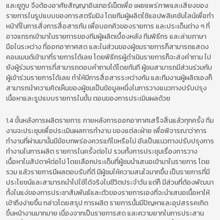
และยูทูบ จึงต้องอาศัยสัญญาอินเทอร์เน็ตเพื่อ เผยแพร่ภาพและเสียงของ
รายการในรูปแบบของการสตรีมมิง โดยทีมผู้ผลิตใช้แอปพลิเคชันไลน์เพื่อทำ
หน้าที่ในการสั่งการสื่อสารกัน เพื่อบอกคิวของรายการ และประเด็นต่าง ๆ ที่
อาจแทรกเข้ามาในรายการของทีมผู้ผลิตเบื้องหลัง ทีมพิธีกร และล่ามภาษา
มือในระหว่าง ที่ออกอากาศสด และในส่วนของผู้ชมรายการก็สามารถแสดง
คอมเมนต์เข้ามาที่รายการได้เลย โดยพิธีกรผู้ดำเนินรายการก็จะส่งคำถาม ไป
ยังผู้ร่วมรายการที่สามารถตอบคำถามได้โดยทันที ผู้ชมสามารถมีส่วนร่วมกับ
ผู้เข้าร่วมรายการได้เลย ทำให้มีการสื่อสารระหว่างกัน และทีมงานผู้ผลิตเองก็
สามารถนำความคิดเห็นของผู้ชมเป็นข้อมูลหนึ่งในการวางแนวทางปรับปรุง
เนื้อหาและรูปแบบรายการในขั้น ตอนของการประเมินผลด้วย
1.4 ขั้นหลังการผลิตรายการ ภายหลังการออกอากาศเสร็จสิ้นแล้วทุกครั้ง ทีม
งานจะประชุมเพื่อประเมินผลการทำงาน ของแต่ละฝ่าย เพื่อพิจารณาว่าการ
ทำงานที่ผ่านมานั้นมีข้อบกพร่องควรแก้ไขหรือไม่ อันเป็นแนวทางปรับปรุงการ
ทำงานในการผลิต รายการในครั้งต่อไป รวมทั้งการประชุมเรื่องการวาง
เนื้อหาในสัปดาห์ต่อไป โดยเลือกประเด็นที่ผู้ชมนำเสนอเข้ามาในรายการ โดย
รวม แล้วรายการมีผลตอบรับที่ดี มีผู้ชมให้ความสนใจมากขึ้น เป็นรายการที่มี
ประโยชน์และสามารถนำไปใช้ได้จริงในชีวิตประจำวัน แต่ก็ มีส่วนที่ต้องพัฒนา
ทั้งในแง่ของการประชาสัมพันธ์และตัวของรายการเองที่จะนำเสนอเนื้อหาให้
เข้าถึงง่ายขึ้น กล่าวโดยสรุป การผลิต รายการนั้นมีปัญหาและอุปสรรคเกิด
ขึ้นหน้างานมากมาย เนื่องจากเป็นรายการสด และความยากในการประสาน