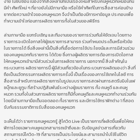
ง่าย ไม่ซับซ้อน เนื่องจากสิ่งเหล่านี้ก็เป็นเรื่องใหม่สำหรับคนหูหนวกเหมือนกัน
มีคำ ศัพท์ใหม่ ๆ ที่อาจยังไม่มีภาษามือ หรือใช้คำศัพท์ในการสื่อสารค่อนข้าง
ยากต่อความเข้าใจของคนหูหนวก จึงจำเป็นต้องมีการหาข้อมูล ประกอบเพื่อ
ทำความเข้าใจก่อนการผลิตรายการทั้งในส่วนของพิธีกร
ล่ามภาษามือ แขกรับเชิญ และทีมงานของรายการร่วมกันให้ชัดเจน โดยทาง
รายการจะเปิดโอกาสให้ผู้ชมรายการสามารถ ร่วมกำหนดประเด็นหรือหัวข้อ
ในรายการได้ ซึ่งสิ่งเหล่านี้เป็นสิ่งที่เอื้อต่อการใช้ประโยชน์และการมีส่วนร่วม
ของคนหูหนวกกับรายการ ได้ด้วย ซึ่งทางผู้ผลิตรายการต้องการเปิดโอกาส
ให้คนหูหนวกเข้ามามีส่วนร่วมในการผลิตรายการ นอกจากนี้ สิ่งสำคัญใน
กระบวนการ ผลิตรายการนี้ ผู้มีส่วนเกี่ยวข้องในกระบวนการผลิตมองว่า สิ่งที่
ถือเป็นนวัตกรรมการผลิตรายการครั้งนี้ เป็นเรื่องของการใช้เทคโนโลยี การ
สื่อสารสำหรับการผลิตรายการในรูปแบบรายการสดผ่านการสตรีมมิงในเฟ
ซบุ๊กและยูทูบ ที่สร้างปฏิสัมพันธ์ระหว่างผู้ชมรายการ ทั้ง คนหูดี และคนหู
หนวก รวมทั้งในส่วนการผลิตรายการก็มีทั้งคนหูดีและคนหูหนวกทำงานร่วมกัน
โดยมีล่ามภาษามือเต็มจอตลอด ทั้งรายการ และมีการใช้กราฟิกต่าง 1 ที่สอด
รับกับธรรมชาติการรับสื่อของคนหูหนวก
จะเห็นได้ว่า รายการคนหูหนวกรู้ สู้โควิด Live เป็นรายการที่ผลิตขึ้นเพื่อให้คน
พิการโดยเฉพาะคนหูหนวกสามารถเข้าถึงและ รับข้อมูลข่าวสารเกี่ยวกับ
สถานการณ์โควิด-19 ที่สามารถเป็นประโยชน์และสามารถนำไปใช้ในชีวิต